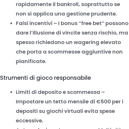
rapidamente il bankroll, soprattutto se
non si applica una gestione prudente.
Falsi incentivi
– I bonus “free bet” possono
dare l’illusione di vincite senza rischio, ma
spesso richiedono un wagering elevato
che porta a scommesse aggiuntive non
pianificate.
Strumenti di gioco responsabile
Limiti di deposito e scommessa
–
Impostare un tetto mensile di €500 per i
depositi su giochi virtuali evita spese
eccessive.