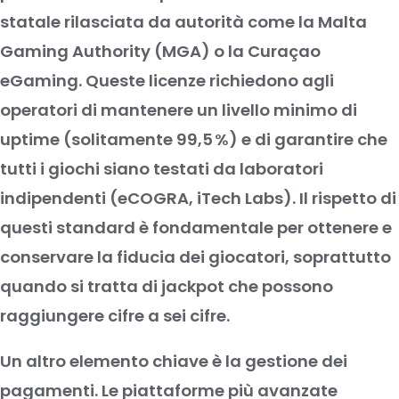
statale rilasciata da autorità come la Malta
Gaming Authority (MGA) o la Curaçao
eGaming. Queste licenze richiedono agli
operatori di mantenere un livello minimo di
uptime (solitamente 99,5 %) e di garantire che
tutti i giochi siano testati da laboratori
indipendenti (eCOGRA, iTech Labs). Il rispetto di
questi standard è fondamentale per ottenere e
conservare la fiducia dei giocatori, soprattutto
quando si tratta di jackpot che possono
raggiungere cifre a sei cifre.
Un altro elemento chiave è la gestione dei
pagamenti. Le piattaforme più avanzate