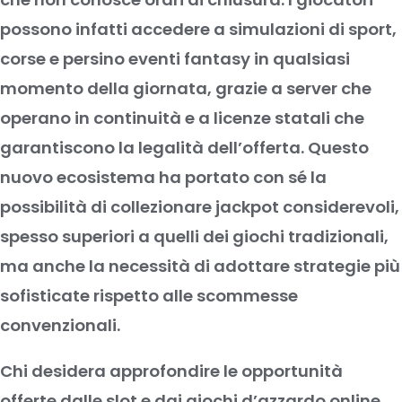
report
possono infatti accedere a simulazioni di sport,
any
corse e persino eventi fantasy in qualsiasi
problems
momento della giornata, grazie a server che
that
operano in continuità e a licenze statali che
you
garantiscono la legalità dell’offerta. Questo
encounter
nuovo ecosistema ha portato con sé la
using
possibilità di collezionare jackpot considerevoli,
the
spesso superiori a quelli dei giochi tradizionali,
contact
ma anche la necessità di adottare strategie più
form
sofisticate rispetto alle scommesse
on
convenzionali.
this
Chi desidera approfondire le opportunità
website.
offerte dalle slot e dai giochi d’azzardo online