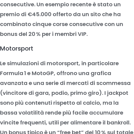
consecutive. Un esempio recente è stato un
premio di €45.000 offerto da un sito che ha
combinato cinque corse consecutive con un
bonus del 20 % per i membri VIP.
Motorsport
Le simulazioni di motorsport, in particolare
Formula 1 e MotoGP, offrono una grafica
avanzata e una serie di mercati di scommessa
(vincitore di gara, podio, primo giro). I jackpot
sono più contenuti rispetto al calcio, ma la
bassa volatilità rende più facile accumulare
vincite frequenti, utili per alimentare il bankroll.
Un bonus tipico è un “free bet” del 10 % sul totale