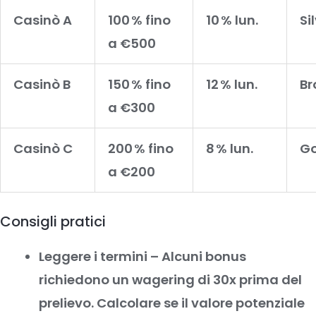
Casinò A
100 % fino
10 % lun.
Si
a €500
Casinò B
150 % fino
12 % lun.
Br
a €300
Casinò C
200 % fino
8 % lun.
Go
a €200
Consigli pratici
Leggere i termini
– Alcuni bonus
richiedono un wagering di 30x prima del
prelievo. Calcolare se il valore potenziale