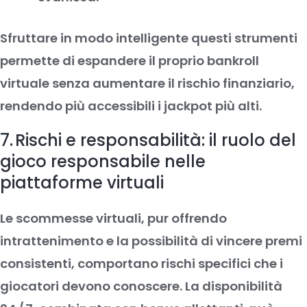
Sfruttare in modo intelligente questi strumenti
permette di espandere il proprio bankroll
virtuale senza aumentare il rischio finanziario,
rendendo più accessibili i jackpot più alti.
7. Rischi e responsabilità: il ruolo del
gioco responsabile nelle
piattaforme virtuali
Le scommesse virtuali, pur offrendo
intrattenimento e la possibilità di vincere premi
consistenti, comportano rischi specifici che i
giocatori devono conoscere. La disponibilità