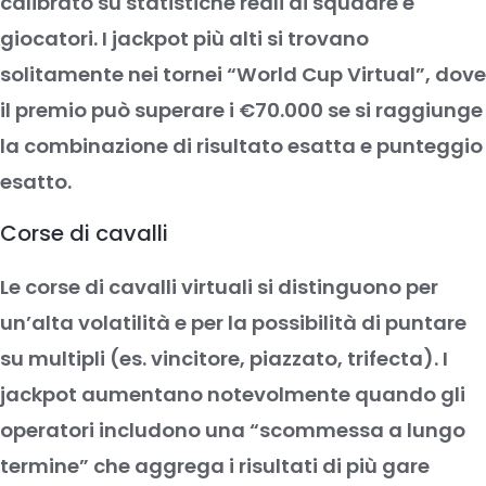
calibrato su statistiche reali di squadre e
giocatori. I jackpot più alti si trovano
solitamente nei tornei “World Cup Virtual”, dove
il premio può superare i €70.000 se si raggiunge
la combinazione di risultato esatta e punteggio
esatto.
Corse di cavalli
Le corse di cavalli virtuali si distinguono per
un’alta volatilità e per la possibilità di puntare
su multipli (es. vincitore, piazzato, trifecta). I
jackpot aumentano notevolmente quando gli
operatori includono una “scommessa a lungo
termine” che aggrega i risultati di più gare