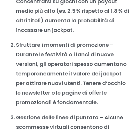
Concentrarsi su giochi con un payout
medio più alto (es. 2,5 % rispetto al 1,8 % di
altri titoli) aumenta la probabilità di
incassare un jackpot.
Sfruttare i momenti di promozione
–
Durante le festività o i lanci di nuove
versioni, gli operatori spesso aumentano
temporaneamente il valore dei jackpot
per attirare nuovi utenti. Tenere d’occhio
le newsletter o le pagine di offerte
promozionali è fondamentale.
Gestione delle linee di puntata
– Alcune
scommesse virtuali consentono di