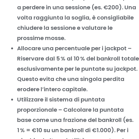
a perdere in una sessione (es. €200). Una
volta raggiunta la soglia, è consigliabile
chiudere la sessione e valutare le
prossime mosse.
Allocare una percentuale per i jackpot
–
Riservare dal 5 % al 10 % del bankroll totale
esclusivamente per le puntate su jackpot.
Questo evita che una singola perdita
erodere l’intero capitale.
Utilizzare il sistema di puntata
proporzionale
– Calcolare la puntata
base come una frazione del bankroll (es.
1 % = €10 su un bankroll di €1.000). Per i