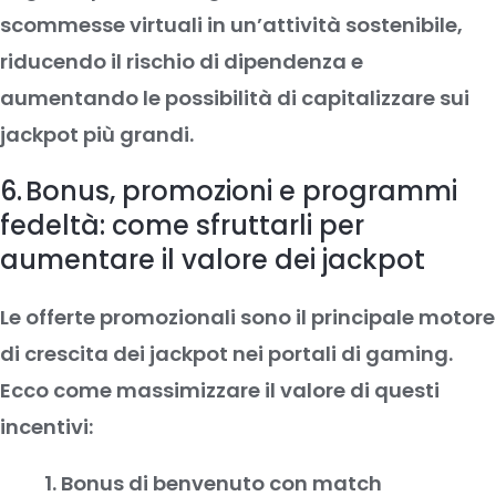
scommesse virtuali in un’attività sostenibile,
riducendo il rischio di dipendenza e
aumentando le possibilità di capitalizzare sui
jackpot più grandi.
6. Bonus, promozioni e programmi
fedeltà: come sfruttarli per
aumentare il valore dei jackpot
Le offerte promozionali sono il principale motore
di crescita dei jackpot nei portali di gaming.
Ecco come massimizzare il valore di questi
incentivi:
Bonus di benvenuto con match