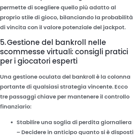
permette di scegliere quello più adatto al
proprio stile di gioco, bilanciando la probabilità
di vincita con il valore potenziale del jackpot.
5. Gestione del bankroll nelle
scommesse virtuali: consigli pratici
per i giocatori esperti
Una gestione oculata del bankroll è la colonna
portante di qualsiasi strategia vincente. Ecco
tre passaggi chiave per mantenere il controllo
finanziario:
Stabilire una soglia di perdita giornaliera
– Decidere in anticipo quanto si è disposti