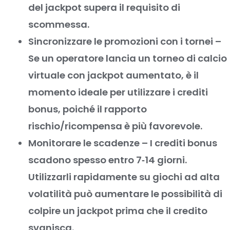
del jackpot supera il requisito di
scommessa.
Sincronizzare le promozioni con i tornei
–
Se un operatore lancia un torneo di calcio
virtuale con jackpot aumentato, è il
momento ideale per utilizzare i crediti
bonus, poiché il rapporto
rischio/ricompensa è più favorevole.
Monitorare le scadenze
– I crediti bonus
scadono spesso entro 7‑14 giorni.
Utilizzarli rapidamente su giochi ad alta
volatilità può aumentare le possibilità di
colpire un jackpot prima che il credito
svanisca.