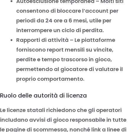
Autoesclusione temporanea
– Molti siti
consentono di bloccare l’account per
periodi da 24 ore a 6 mesi, utile per
interrompere un ciclo di perdita.
Rapporti di attività
– Le piattaforme
forniscono report mensili su vincite,
perdite e tempo trascorso in gioco,
permettendo al giocatore di valutare il
proprio comportamento.
Ruolo delle autorità di licenza
Le licenze statali richiedono che gli operatori
includano avvisi di gioco responsabile in tutte
le pagine di scommessa, nonché link a linee di