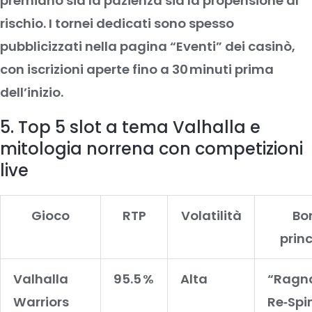
premiano sia la pazienza sia la propensione al
rischio. I tornei dedicati sono spesso
pubblicizzati nella pagina “Eventi” dei casinò,
con iscrizioni aperte fino a 30 minuti prima
dell’inizio.
5. Top 5 slot a tema Valhalla e
mitologia norrena con competizioni
live
Gioco
RTP
Volatilità
Bo
princ
Valhalla
95.5 %
Alta
“Ragn
Warriors
Re‑Spi