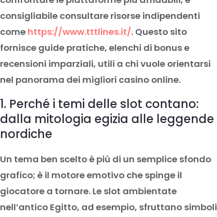
This
consigliabile consultare risorse indipendenti
site
come
https://www.tttlines.it/
. Questo sito
uses
fornisce guide pratiche, elenchi di bonus e
the
recensioni imparziali, utili a chi vuole orientarsi
WP
nel panorama dei migliori casino online.
ADA
Compliance
1. Perché i temi delle slot contano:
Check
dalla mitologia egizia alle leggende
nordiche
plugin
to
Un tema ben scelto è più di un semplice sfondo
enhance
grafico; è il motore emotivo che spinge il
accessibility.
giocatore a tornare. Le slot ambientate
nell’antico Egitto, ad esempio, sfruttano simboli