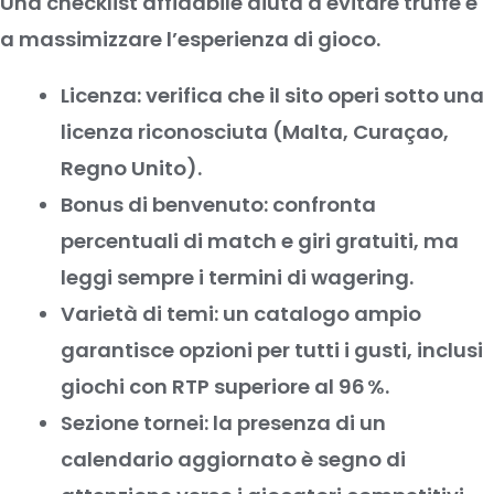
Una checklist affidabile aiuta a evitare truffe e
a massimizzare l’esperienza di gioco.
Licenza
: verifica che il sito operi sotto una
licenza riconosciuta (Malta, Curaçao,
Regno Unito).
Bonus di benvenuto
: confronta
percentuali di match e giri gratuiti, ma
leggi sempre i termini di
wagering
.
Varietà di temi
: un catalogo ampio
garantisce opzioni per tutti i gusti, inclusi
giochi con RTP superiore al 96 %.
Sezione tornei
: la presenza di un
calendario aggiornato è segno di