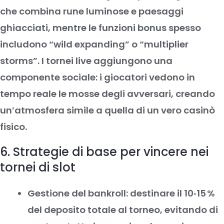
che combina rune luminose e paesaggi
ghiacciati, mentre le funzioni bonus spesso
includono “wild expanding” o “multiplier
storms”. I tornei live aggiungono una
componente sociale: i giocatori vedono in
tempo reale le mosse degli avversari, creando
un’atmosfera simile a quella di un vero casinò
fisico.
6. Strategie di base per vincere nei
tornei di slot
Gestione del bankroll
: destinare il 10‑15 %
del deposito totale al torneo, evitando di