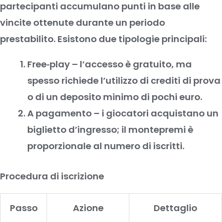
partecipanti accumulano punti in base alle
vincite ottenute durante un periodo
prestabilito. Esistono due tipologie principali:
Free‑play
– l’accesso è gratuito, ma
spesso richiede l’utilizzo di crediti di prova
o di un deposito minimo di pochi euro.
A pagamento
– i giocatori acquistano un
biglietto d’ingresso; il montepremi è
proporzionale al numero di iscritti.
Procedura di iscrizione
Passo
Azione
Dettaglio