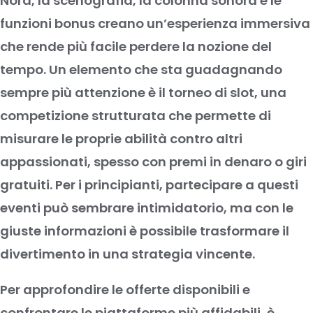
Nord, la scenografia, la colonna sonora e le
report
funzioni bonus creano un’esperienza immersiva
any
che rende più facile perdere la nozione del
problems
tempo. Un elemento che sta guadagnando
that
sempre più attenzione è il torneo di slot, una
you
competizione strutturata che permette di
encounter
misurare le proprie abilità contro altri
using
appassionati, spesso con premi in denaro o giri
the
gratuiti. Per i principianti, partecipare a questi
contact
eventi può sembrare intimidatorio, ma con le
form
giuste informazioni è possibile trasformare il
on
divertimento in una strategia vincente.
this
Per approfondire le offerte disponibili e
website.
confrontare le piattaforme più affidabili, è