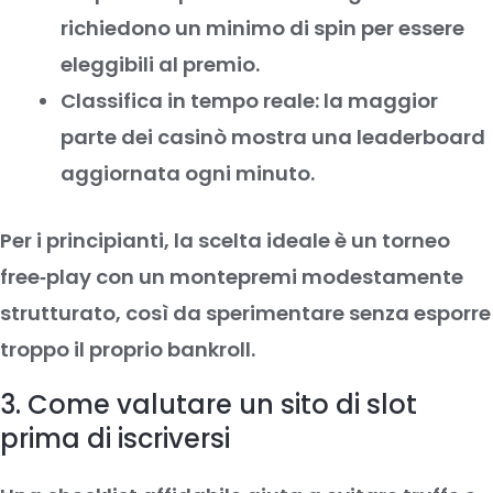
richiedono un minimo di spin per essere
eleggibili al premio.
Classifica in tempo reale
: la maggior
parte dei casinò mostra una leaderboard
aggiornata ogni minuto.
Per i principianti, la scelta ideale è un torneo
free‑play con un montepremi modestamente
strutturato, così da sperimentare senza esporre
troppo il proprio bankroll.
3. Come valutare un sito di slot
prima di iscriversi