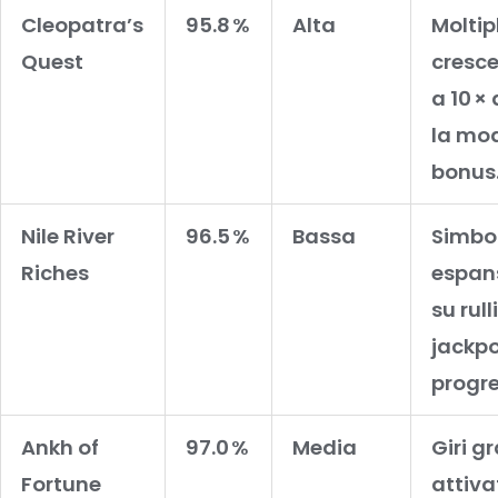
Cleopatra’s
95.8 %
Alta
Moltip
Quest
cresce
a 10 ×
la mo
bonus
Nile River
96.5 %
Bassa
Simbol
Riches
espan
su rull
jackp
progre
Ankh of
97.0 %
Media
Giri gr
Fortune
attiva