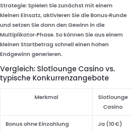
Strategie:
Spielen Sie zunächst mit einem
kleinen Einsatz, aktivieren Sie die Bonus‑Runde
und setzen Sie dann den Gewinn in die
Multiplikator‑Phase. So können Sie aus einem
kleinen Startbetrag schnell einen hohen
Endgewinn generieren.
Vergleich: Slotlounge Casino vs.
typische Konkurrenzangebote
Merkmal
Slotlounge
Casino
Bonus ohne Einzahlung
Ja (10 €)