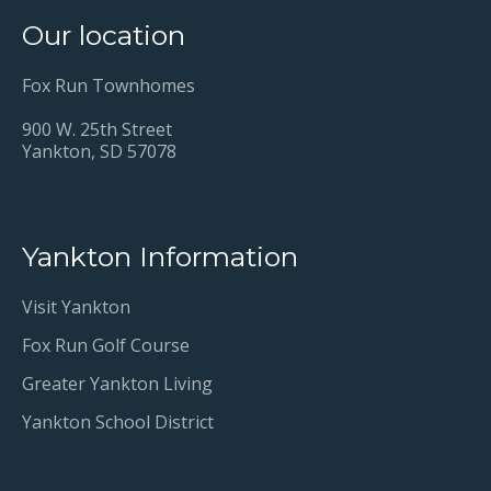
Our location
Fox Run Townhomes
900 W. 25th Street
Yankton, SD 57078
Yankton Information
Visit Yankton
Fox Run Golf Course
Greater Yankton Living
Yankton School District