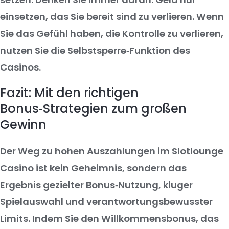
einsetzen, das Sie bereit sind zu verlieren. Wenn
Sie das Gefühl haben, die Kontrolle zu verlieren,
nutzen Sie die Selbstsperre‑Funktion des
Casinos.
Fazit: Mit den richtigen
Bonus‑Strategien zum großen
Gewinn
Der Weg zu hohen Auszahlungen im Slotlounge
Casino ist kein Geheimnis, sondern das
Ergebnis gezielter Bonus‑Nutzung, kluger
Spielauswahl und verantwortungsbewusster
Limits. Indem Sie den Willkommensbonus, das