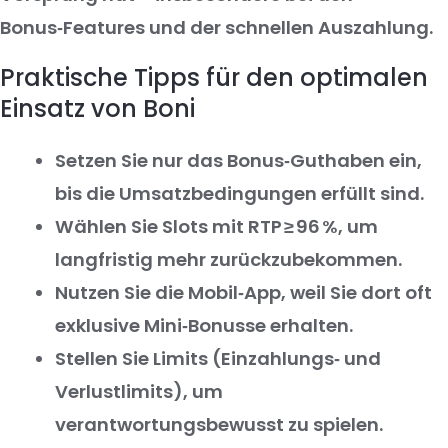
Bonus‑Features und der schnellen Auszahlung.
Praktische Tipps für den optimalen
Einsatz von Boni
Setzen Sie nur das Bonus‑Guthaben ein,
bis die Umsatzbedingungen erfüllt sind.
Wählen Sie Slots mit RTP ≥ 96 %
, um
langfristig mehr zurückzubekommen.
Nutzen Sie die Mobil‑App
, weil Sie dort oft
exklusive Mini‑Bonusse erhalten.
Stellen Sie Limits
(Einzahlungs‑ und
Verlustlimits), um
verantwortungsbewusst zu spielen.