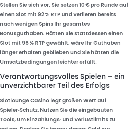
Stellen Sie sich vor, Sie setzen 10 € pro Runde auf
einen Slot mit 92 % RTP und verlieren bereits
nach wenigen Spins Ihr gesamtes
Bonusguthaben. Hätten Sie stattdessen einen
Slot mit 96 % RTP gewählt, wäre Ihr Guthaben
länger erhalten geblieben und Sie hätten die
Umsatzbedingungen leichter erfüllt.
Verantwortungsvolles Spielen – ein
unverzichtbarer Teil des Erfolgs
Slotlounge Casino legt großen Wert auf
Spieler‑Schutz. Nutzen Sie die eingebauten
Tools, um Einzahlungs‑ und Verlustlimits zu
setzen. Denken Sie immer daran: Geld nur