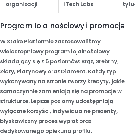
organizacji
iTech Labs
tytu
Program lojalnościowy i promocje
W Stake Platformie zastosowaliśmy
wielostopniowy program lojalnościowy
składający się z 5 poziomów: Brąz, Srebrny,
Złoty, Platynowy oraz Diament. Każdy typ
wykonywany na stronie tworzy kredyty, jakie
samoczynnie zamieniają się na promocje w
strukturze. Lepsze poziomy udostępniają
wyłączne korzyści, indywidualne prezenty,
błyskawiczny proces wypłat oraz
dedykowanego opiekuna profilu.