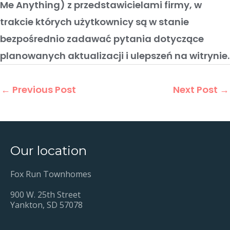
Me Anything) z przedstawicielami firmy, w
trakcie których użytkownicy są w stanie
bezpośrednio zadawać pytania dotyczące
planowanych aktualizacji i ulepszeń na witrynie.
←
Previous Post
Next Post
→
Our location
Fox Run Townhomes
900 W. 25th Street
Yankton, SD 57078