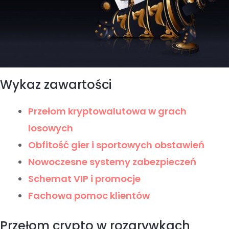
report
any
problems
that
Wykaz zawartości
you
encounter
Przełom kryptowalutowa w grach
using
losowych
the
Obfitość gier i sportowych obstawień
contact
Nowoczesne systemy zabezpieczeń
form
Schemat VIP i promocje
on
Fachowa pomoc klientów
this
website.
Przełom crypto w rozgrywkach