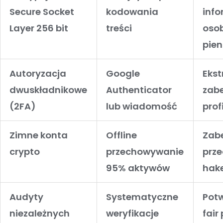
Secure Socket
kodowania
info
Layer 256 bit
treści
osob
pien
Autoryzacja
Google
Ekst
dwuskładnikowe
Authenticator
zab
(2FA)
lub wiadomość
prof
Zimne konta
Offline
Zab
crypto
przechowywanie
prz
95% aktywów
hak
Audyty
Systematyczne
Pot
niezależnych
weryfikacje
fair