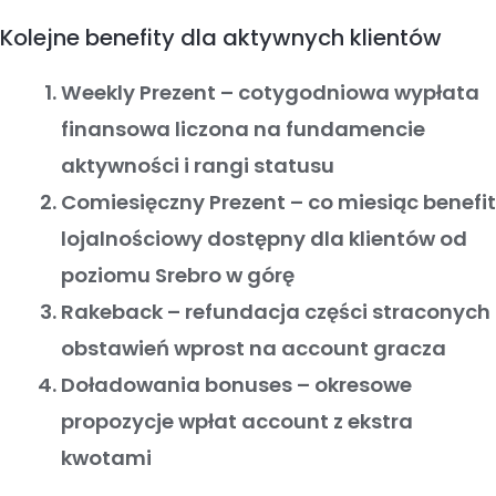
Kolejne benefity dla aktywnych klientów
Weekly Prezent
– cotygodniowa wypłata
finansowa liczona na fundamencie
aktywności i rangi statusu
Comiesięczny Prezent
– co miesiąc benefit
lojalnościowy dostępny dla klientów od
poziomu Srebro w górę
Rakeback
– refundacja części straconych
obstawień wprost na account gracza
Doładowania bonuses
– okresowe
propozycje wpłat account z ekstra
kwotami