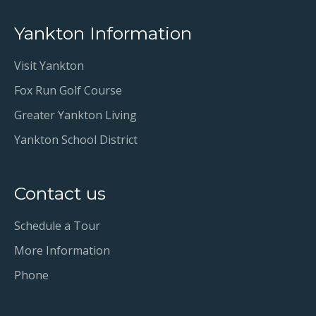
Yankton Information
Visit Yankton
Fox Run Golf Course
Greater Yankton Living
Yankton School District
Contact us
Schedule a Tour
More Information
Phone