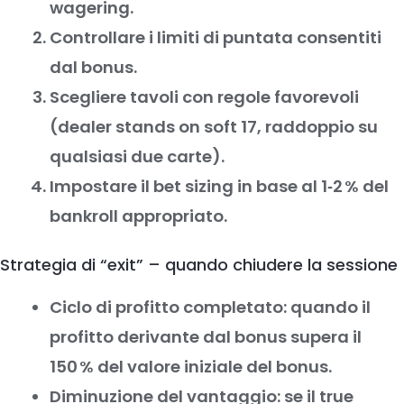
wagering.
Controllare i limiti di puntata consentiti
dal bonus.
Scegliere tavoli con regole favorevoli
(dealer stands on soft 17, raddoppio su
qualsiasi due carte).
Impostare il bet sizing in base al 1‑2 % del
bankroll appropriato.
Strategia di “exit” – quando chiudere la sessione
Ciclo di profitto completato: quando il
profitto derivante dal bonus supera il
150 % del valore iniziale del bonus.
Diminuzione del vantaggio: se il true