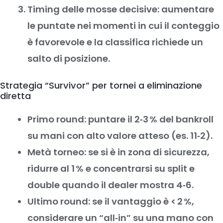
Timing delle mosse decisive: aumentare
le puntate nei momenti in cui il conteggio
è favorevole e la classifica richiede un
salto di posizione.
Strategia “Survivor” per tornei a eliminazione
diretta
Primo round: puntare il 2‑3 % del bankroll
su mani con alto valore atteso (es. 11‑2).
Metà torneo: se si è in zona di sicurezza,
ridurre al 1 % e concentrarsi su split e
double quando il dealer mostra 4‑6.
Ultimo round: se il vantaggio è < 2 %,
considerare un “all‑in” su una mano con