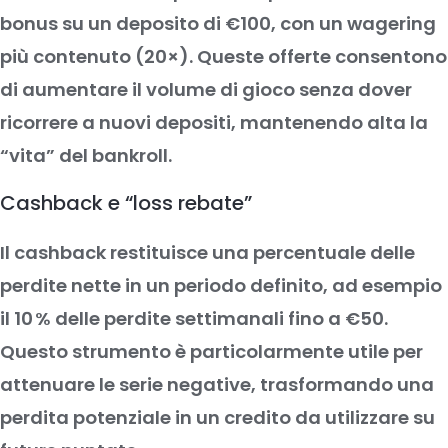
bonus su un deposito di €100, con un wagering
più contenuto (20×). Queste offerte consentono
di aumentare il volume di gioco senza dover
ricorrere a nuovi depositi, mantenendo alta la
“vita” del bankroll.
Cashback e “loss rebate”
Il cashback restituisce una percentuale delle
perdite nette in un periodo definito, ad esempio
il 10 % delle perdite settimanali fino a €50.
Questo strumento è particolarmente utile per
attenuare le serie negative, trasformando una
perdita potenziale in un credito da utilizzare su