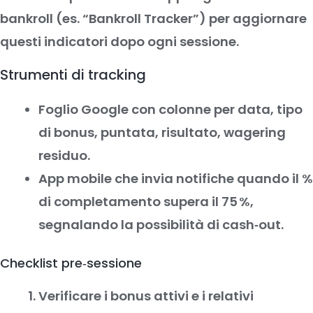
bankroll (es. “Bankroll Tracker”) per aggiornare
questi indicatori dopo ogni sessione.
Strumenti di tracking
Foglio Google con colonne per data, tipo
di bonus, puntata, risultato, wagering
residuo.
App mobile che invia notifiche quando il %
di completamento supera il 75 %,
segnalando la possibilità di cash‑out.
Checklist pre‑sessione
Verificare i bonus attivi e i relativi