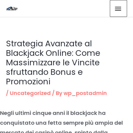
Skip
The
MAI
to
owner
MEN
Post
content
of
navigation
this
Strategia Avanzate al
website
Blackjack Online: Come
has
Massimizzare le Vincite
made
sfruttando Bonus e
a
Promozioni
commitment
to
/
Uncategorized
/ By
wp_postadmin
accessibility
and
Negli ultimi cinque anni il blackjack ha
inclusion,
conquistato una fetta sempre più ampia del
please
mercato dei casinò online, spinto dalla