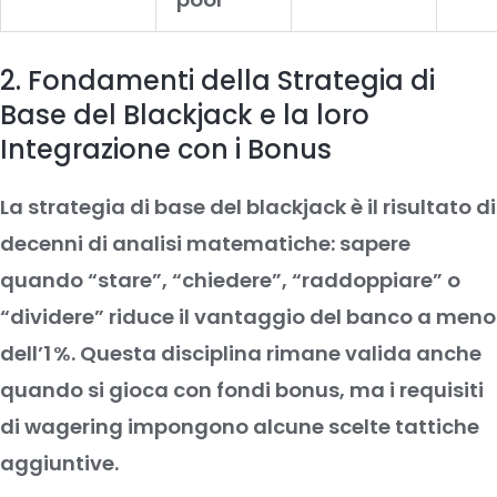
2. Fondamenti della Strategia di
Base del Blackjack e la loro
Integrazione con i Bonus
La strategia di base del blackjack è il risultato di
decenni di analisi matematiche: sapere
quando “stare”, “chiedere”, “raddoppiare” o
“dividere” riduce il vantaggio del banco a meno
dell’1 %. Questa disciplina rimane valida anche
quando si gioca con fondi bonus, ma i requisiti
di wagering impongono alcune scelte tattiche
aggiuntive.