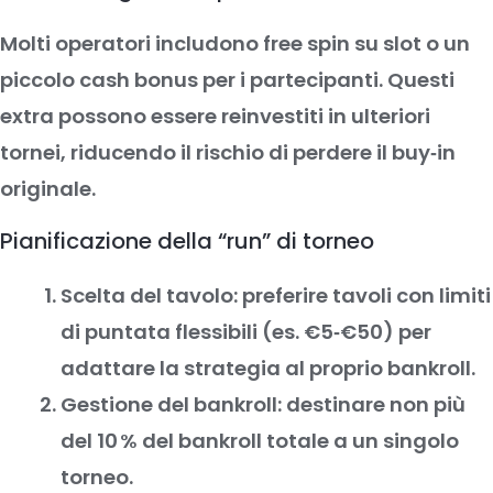
Molti operatori includono free spin su slot o un
piccolo cash bonus per i partecipanti. Questi
extra possono essere reinvestiti in ulteriori
tornei, riducendo il rischio di perdere il buy‑in
originale.
Pianificazione della “run” di torneo
Scelta del tavolo: preferire tavoli con limiti
di puntata flessibili (es. €5‑€50) per
adattare la strategia al proprio bankroll.
Gestione del bankroll: destinare non più
del 10 % del bankroll totale a un singolo
torneo.