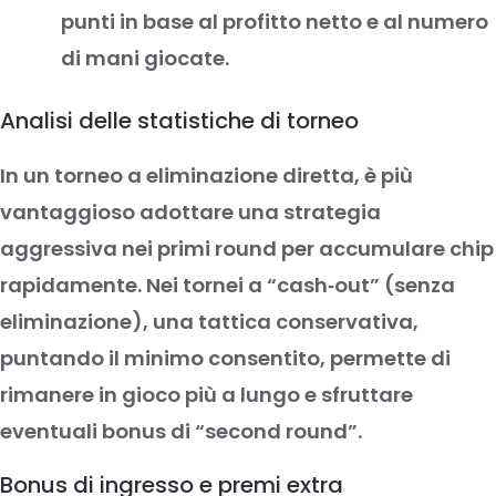
punti in base al profitto netto e al numero
di mani giocate.
Analisi delle statistiche di torneo
In un torneo a eliminazione diretta, è più
vantaggioso adottare una strategia
aggressiva nei primi round per accumulare chip
rapidamente. Nei tornei a “cash‑out” (senza
eliminazione), una tattica conservativa,
puntando il minimo consentito, permette di
rimanere in gioco più a lungo e sfruttare
eventuali bonus di “second round”.
Bonus di ingresso e premi extra