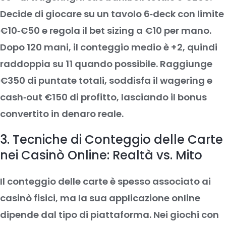
Decide di giocare su un tavolo 6‑deck con limite
€10‑€50 e regola il bet sizing a €10 per mano.
Dopo 120 mani, il conteggio medio è +2, quindi
raddoppia su 11 quando possibile. Raggiunge
€350 di puntate totali, soddisfa il wagering e
cash‑out €150 di profitto, lasciando il bonus
convertito in denaro reale.
3. Tecniche di Conteggio delle Carte
nei Casinò Online: Realtà vs. Mito
Il conteggio delle carte è spesso associato ai
casinò fisici, ma la sua applicazione online
dipende dal tipo di piattaforma. Nei giochi con