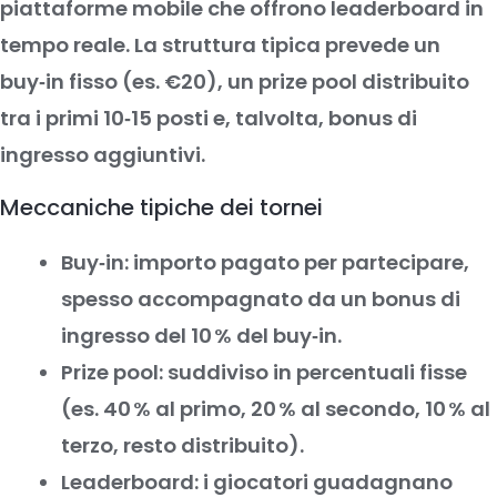
piattaforme mobile che offrono leaderboard in
tempo reale. La struttura tipica prevede un
buy‑in fisso (es. €20), un prize pool distribuito
tra i primi 10‑15 posti e, talvolta, bonus di
ingresso aggiuntivi.
Meccaniche tipiche dei tornei
Buy‑in: importo pagato per partecipare,
spesso accompagnato da un bonus di
ingresso del 10 % del buy‑in.
Prize pool: suddiviso in percentuali fisse
(es. 40 % al primo, 20 % al secondo, 10 % al
terzo, resto distribuito).
Leaderboard: i giocatori guadagnano