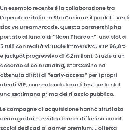
Un esempio recente è la collaborazione tra
l’operatore italiano StarCasino e il produttore di
slot VR DreamArcade. Questa partnership ha
portato al lancio di “Neon Pharaoh”, una slot a
5 rulli con realtà virtuale immersiva, RTP 96,8 %
e jackpot progressivo di €2 milioni. Grazie a un
accordo di co‑branding, StarCasino ha
ottenuto diritti di “early‑access” per i propri
utenti VIP, consentendo loro di testare la slot
una settimana prima del rilascio pubblico.
Le campagne di acquisizione hanno sfruttato
demo gratuite e video teaser diffusi su canali
social dedicati ai gamer premium. L’offerta