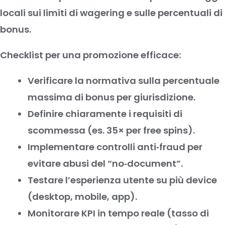
locali sui limiti di wagering e sulle percentuali di
bonus.
Checklist per una promozione efficace:
Verificare la normativa sulla percentuale
massima di bonus per giurisdizione.
Definire chiaramente i requisiti di
scommessa (es. 35× per free spins).
Implementare controlli anti‑fraud per
evitare abusi del “no‑document”.
Testare l’esperienza utente su più device
(desktop, mobile, app).
Monitorare KPI in tempo reale (tasso di