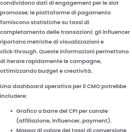
condividono dati di engagement per le slot
promosse; le piattaforme di pagamento
forniscono statistiche su tassi di
completamento delle transazioni; gli influencer
riportano metriche di visualizzazioni e
click‑through. Queste informazioni permettono
di iterare rapidamente le campagne,
ottimizzando budget e creatività.
Una dashboard operativa per il CMO potrebbe
includere:
Grafico a barre del CPI per canale
(affiliazione, influencer, payment).
Mappa di calore dei tassi di conversione