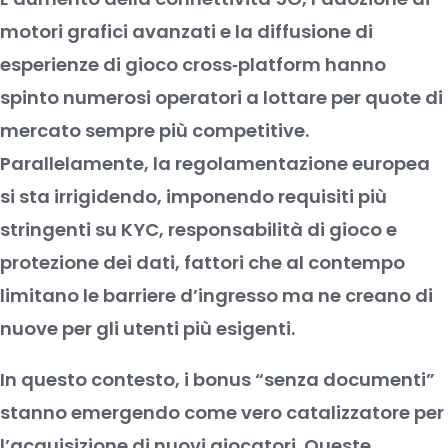
report
motori grafici avanzati e la diffusione di
any
esperienze di gioco cross‑platform hanno
problems
spinto numerosi operatori a lottare per quote di
that
mercato sempre più competitive.
you
Parallelamente, la regolamentazione europea
encounter
si sta irrigidendo, imponendo requisiti più
using
stringenti su KYC, responsabilità di gioco e
the
protezione dei dati, fattori che al contempo
contact
limitano le barriere d’ingresso ma ne creano di
form
nuove per gli utenti più esigenti.
on
In questo contesto, i bonus “senza documenti”
this
stanno emergendo come vero catalizzatore per
website.
l’acquisizione di nuovi giocatori. Queste