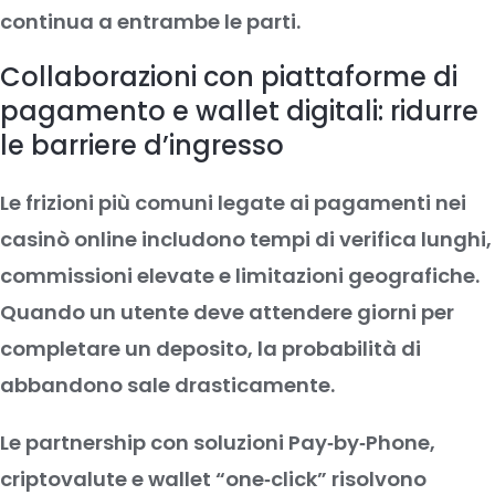
continua a entrambe le parti.
Collaborazioni con piattaforme di
pagamento e wallet digitali: ridurre
le barriere d’ingresso
Le frizioni più comuni legate ai pagamenti nei
casinò online includono tempi di verifica lunghi,
commissioni elevate e limitazioni geografiche.
Quando un utente deve attendere giorni per
completare un deposito, la probabilità di
abbandono sale drasticamente.
Le partnership con soluzioni Pay‑by‑Phone,
criptovalute e wallet “one‑click” risolvono