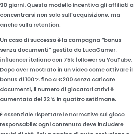
90 giorni. Questo modello incentiva gli affiliati a
concentrarsi non solo sull’acquisizione, ma
anche sulla retention.
Un caso di successo è la campagna “bonus
senza documenti” gestita da LucaGamer,
influencer italiano con 75 k follower su YouTube.
Dopo aver mostrato in un video come attivare il
bonus di 100 % fino a €200 senza caricare
documenti, il numero di giocatori attivi è
aumentato del 22 % in quattro settimane.
È essenziale rispettare le normative sul gioco
responsabile: ogni contenuto deve includere