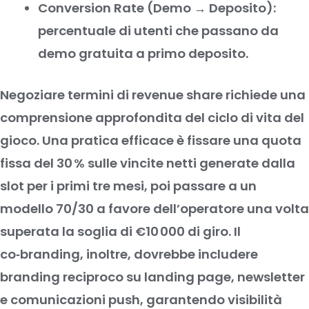
Conversion Rate (Demo → Deposito):
percentuale di utenti che passano da
demo gratuita a primo deposito.
Negoziare termini di revenue share richiede una
comprensione approfondita del ciclo di vita del
gioco. Una pratica efficace è fissare una quota
fissa del 30 % sulle vincite netti generate dalla
slot per i primi tre mesi, poi passare a un
modello 70/30 a favore dell’operatore una volta
superata la soglia di €10 000 di giro. Il
co‑branding, inoltre, dovrebbe includere
branding reciproco su landing page, newsletter
e comunicazioni push, garantendo visibilità