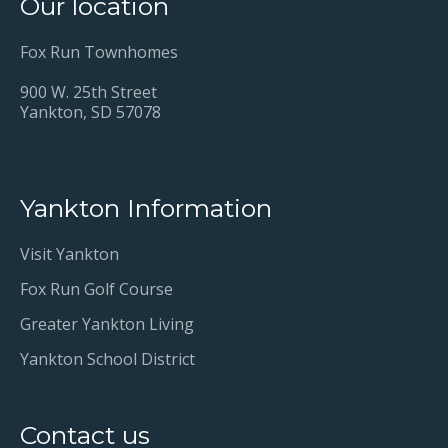
Our location
Fox Run Townhomes
900 W. 25th Street
Yankton, SD 57078
Yankton Information
Visit Yankton
Fox Run Golf Course
Greater Yankton Living
Yankton School District
Contact us