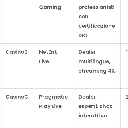
Gaming
professionisti
con
certificazione
ISO
CasinoB
NetEnt
Dealer
Live
multilingue,
streaming 4K
CasinoC
Pragmatic
Dealer
Play Live
esperti, chat
interattiva