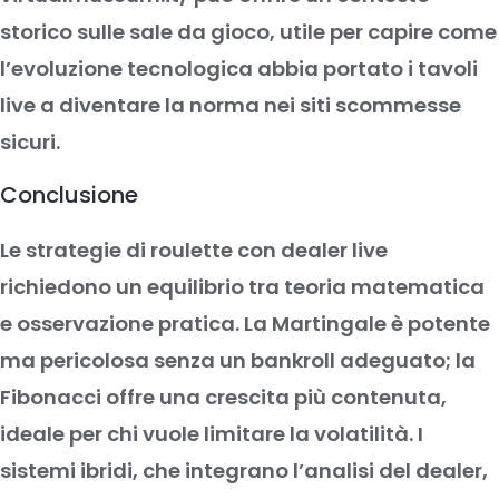
storico sulle sale da gioco, utile per capire come
l’evoluzione tecnologica abbia portato i tavoli
live a diventare la norma nei siti scommesse
sicuri.
Conclusione
Le strategie di roulette con dealer live
richiedono un equilibrio tra teoria matematica
e osservazione pratica. La Martingale è potente
ma pericolosa senza un bankroll adeguato; la
Fibonacci offre una crescita più contenuta,
ideale per chi vuole limitare la volatilità. I
sistemi ibridi, che integrano l’analisi del dealer,