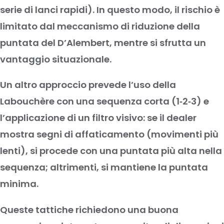
serie di lanci rapidi). In questo modo, il rischio è
limitato dal meccanismo di riduzione della
puntata del D’Alembert, mentre si sfrutta un
vantaggio situazionale.
Un altro approccio prevede l’uso della
Labouchère con una sequenza corta (1‑2‑3) e
l’applicazione di un filtro visivo: se il dealer
mostra segni di affaticamento (movimenti più
lenti), si procede con una puntata più alta nella
sequenza; altrimenti, si mantiene la puntata
minima.
Queste tattiche richiedono una buona