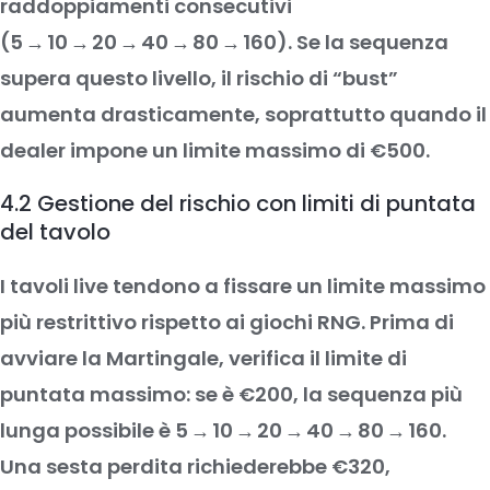
raddoppiamenti consecutivi
(5 → 10 → 20 → 40 → 80 → 160). Se la sequenza
supera questo livello, il rischio di “bust”
aumenta drasticamente, soprattutto quando il
dealer impone un limite massimo di €500.
4.2 Gestione del rischio con limiti di puntata
del tavolo
I tavoli live tendono a fissare un limite massimo
più restrittivo rispetto ai giochi RNG. Prima di
avviare la Martingale, verifica il limite di
puntata massimo: se è €200, la sequenza più
lunga possibile è 5 → 10 → 20 → 40 → 80 → 160.
Una sesta perdita richiederebbe €320,