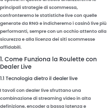
This
principali strategie di scommessa,
site
confronteremo le statistiche live con quelle
uses
generate da RNG e indicheremo i casinò live più
the
performanti, sempre con un occhio attento alla
WP
sicurezza e alla licenza dei siti scommesse
ADA
affidabili.
Compliance
Check
1. Come Funziona la Roulette con
Dealer Live
plugin
to
1.1 Tecnologia dietro il dealer live
enhance
accessibility.
I tavoli con dealer live sfruttano una
combinazione di streaming video in alta
definizione, encoder a bassa latenza e