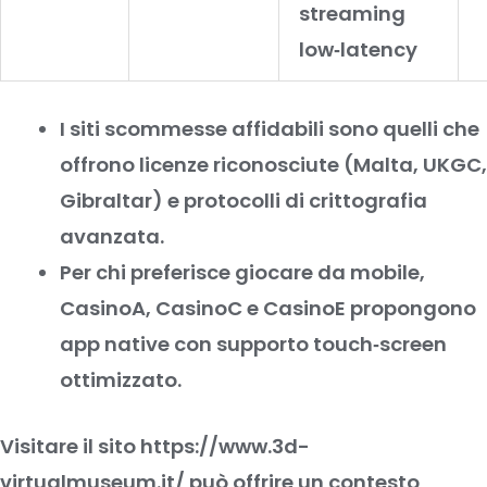
streaming
low‑latency
I
siti scommesse affidabili
sono quelli che
offrono licenze riconosciute (Malta, UKGC,
Gibraltar) e protocolli di crittografia
avanzata.
Per chi preferisce giocare da mobile,
CasinoA, CasinoC e CasinoE propongono
app native con supporto touch‑screen
ottimizzato.
Visitare il sito https://www.3d-
virtualmuseum.it/ può offrire un contesto