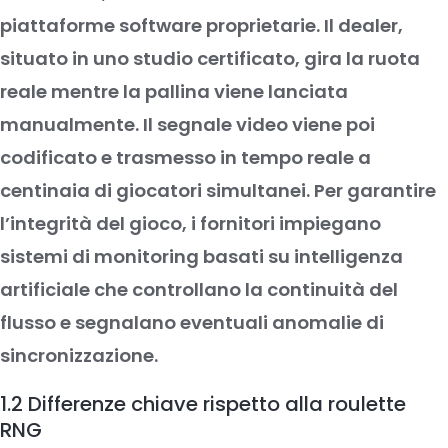
piattaforme software proprietarie. Il dealer,
situato in uno studio certificato, gira la ruota
reale mentre la pallina viene lanciata
manualmente. Il segnale video viene poi
codificato e trasmesso in tempo reale a
centinaia di giocatori simultanei. Per garantire
l’integrità del gioco, i fornitori impiegano
sistemi di monitoring basati su intelligenza
artificiale che controllano la continuità del
flusso e segnalano eventuali anomalie di
sincronizzazione.
1.2 Differenze chiave rispetto alla roulette
RNG