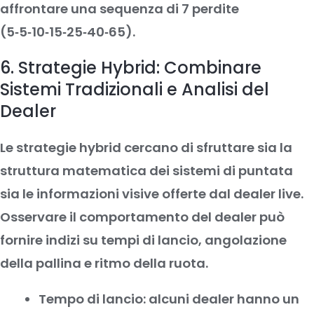
affrontare una sequenza di 7 perdite
(5‑5‑10‑15‑25‑40‑65).
6. Strategie Hybrid: Combinare
Sistemi Tradizionali e Analisi del
Dealer
Le strategie hybrid cercano di sfruttare sia la
struttura matematica dei sistemi di puntata
sia le informazioni visive offerte dal dealer live.
Osservare il comportamento del dealer può
fornire indizi su tempi di lancio, angolazione
della pallina e ritmo della ruota.
Tempo di lancio
: alcuni dealer hanno un