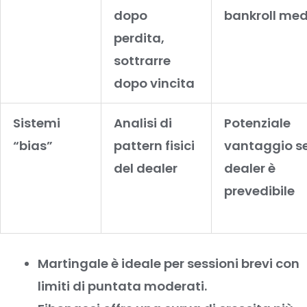
dopo
bankroll med
perdita,
sottrarre
dopo vincita
Sistemi
Analisi di
Potenziale
“bias”
pattern fisici
vantaggio se 
del dealer
dealer è
prevedibile
Martingale è ideale per sessioni brevi con
limiti di puntata moderati.