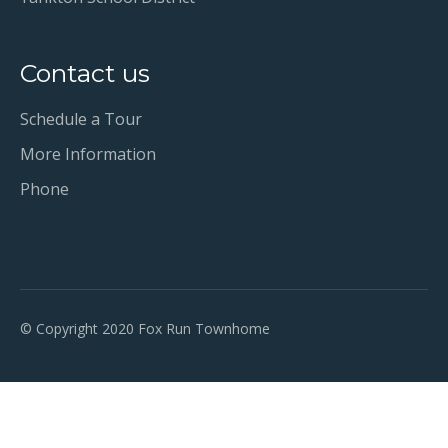
Contact us
Schedule a Tour
More Information
Phone
© Copyright 2020 Fox Run Townhome