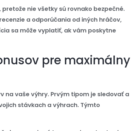
, pretože nie všetky sú rovnako bezpečné.
recenzie a odporúčania od iných hráčov,
tícia sa môže vyplatiť, ak vám poskytne
 bonusov pre maximálny
v na vaše výhry. Prvým tipom je sledovať a
 svojich stávkach a výhrach. Týmto