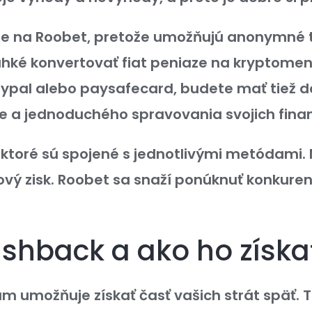
ne na Roobet, pretože umožňujú anonymné t
ahké konvertovať fiat peniaze na kryptomen
ypal alebo paysafecard, budete mať tiež do
ie a jednoduchého spravovania svojich finan
 ktoré sú spojené s jednotlivými metódami. 
ový zisk. Roobet sa snaží ponúknuť konkure
shback a ako ho získať
ám umožňuje získať časť vašich strát späť. 