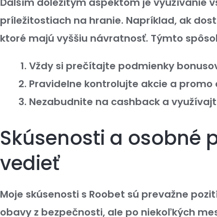
Ďalším dôležitým aspektom je využívanie vš
príležitostiach na hranie. Napríklad, ak dos
ktoré majú vyššiu návratnosť. Týmto spôs
Vždy si prečítajte podmienky bonusov
Pravidelne kontrolujte akcie a promo 
Nezabudnite na cashback a využívajte
Skúsenosti a osobné po
vedieť
Moje skúsenosti s Roobet sú prevažne pozit
obavy z bezpečnosti, ale po niekoľkých me