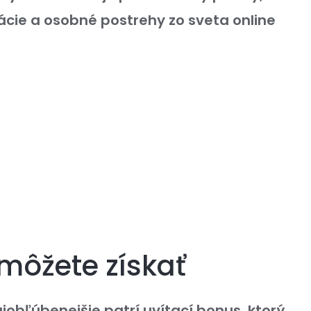
cie a osobné postrehy zo sveta online
môžete získať
obľúbenejšie patrí uvítací bonus, ktorý