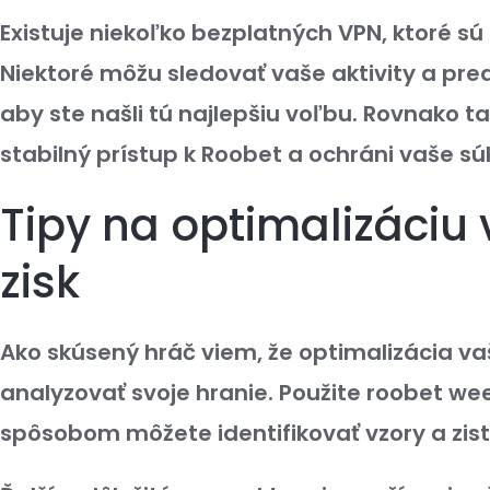
Existuje niekoľko bezplatných VPN, ktoré s
Niektoré môžu sledovať vaše aktivity a pr
aby ste našli tú najlepšiu voľbu. Rovnako t
stabilný prístup k Roobet a ochráni vaše sú
Tipy na optimalizáciu
zisk
Ako skúsený hráč viem, že optimalizácia va
analyzovať svoje hranie. Použite roobet wee
spôsobom môžete identifikovať vzory a zisti