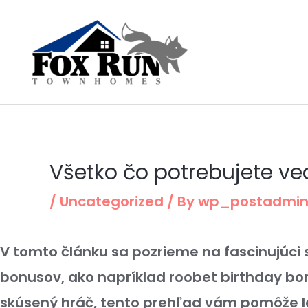
Skip
The
to
owner
content
of
this
website
Post
has
navigation
made
Všetko čo potrebujete v
a
/
Uncategorized
/ By
wp_postadmi
commitment
to
V tomto článku sa pozrieme na fascinujúci
accessibility
bonusov, ako napríklad roobet birthday bonu
and
skúsený hráč, tento prehľad vám pomôže le