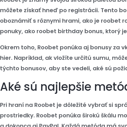
on
môžete získať hneď po registrácii. Tento bo
this
oboznámiť s rôznymi hrami, ako je roobet ro
website.
ponuky, ako roobet birthday bonus, ktorý j
This
site
Okrem toho, Roobet ponúka aj bonusy za vkl
uses
hier. Napríklad, ak vložíte určitú sumu, m
the
týchto bonusov, aby ste vedeli, aké sú pož
WP
Aké sú najlepšie metó
ADA
Compliance
Pri hraní na Roobet je dôležité vybrať si s
Check
prostriedky. Roobet ponúka širokú škálu 
plugin
a dokonca aj PayPal. Každá metóda má svoje