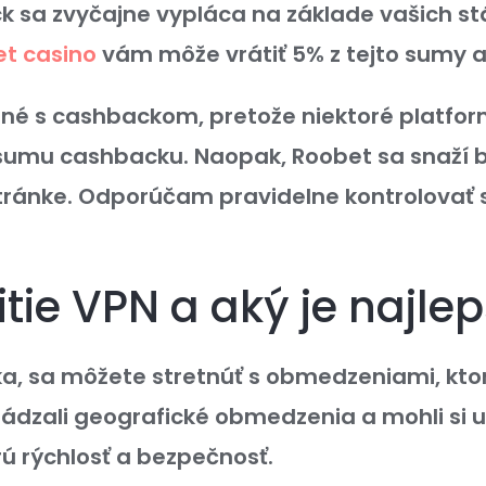
k sa zvyčajne vypláca na základe vašich st
et casino
vám môže vrátiť 5% z tejto sumy 
jené s cashbackom, pretože niektoré platf
mu cashbacku. Naopak, Roobet sa snaží byť
tránke. Odporúčam pravidelne kontrolovať s
ie VPN a aký je najlep
ska, sa môžete stretnúť s obmedzeniami, kt
dzali geografické obmedzenia a mohli si uží
rú rýchlosť a bezpečnosť.