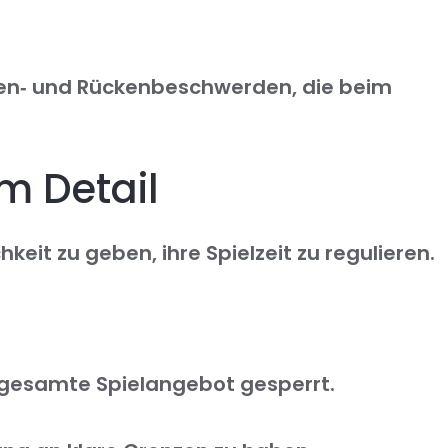
gen‑ und Rückenbeschwerden, die beim
m Detail
keit zu geben, ihre Spielzeit zu regulieren.
s gesamte Spielangebot gesperrt.