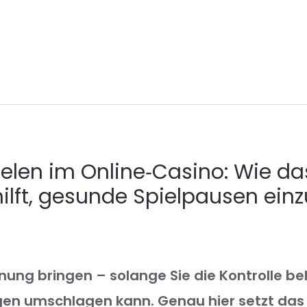
elen im Online‑Casino: Wie da
ilft, gesunde Spielpausen ein
n
ng bringen – solange Sie die Kontrolle beha
ungen umschlagen kann. Genau hier setzt das