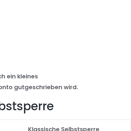
h ein kleines
onto gutgeschrieben wird.
lbstsperre
Klassische Selbstsperre