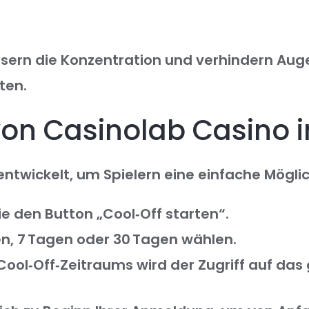
sern die Konzentration und verhindern Au
ten.
von Casinolab Casino i
ntwickelt, um Spielern eine einfache Möglich
ie den Button „Cool‑Off starten“.
en, 7 Tagen oder 30 Tagen wählen.
Cool‑Off‑Zeitraums wird der Zugriff auf da