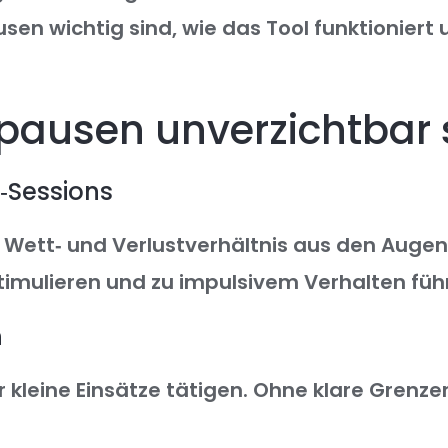
sen wichtig sind, wie das Tool funktioniert
ausen unverzichtbar 
‑Sessions
s Wett‑ und Verlustverhältnis aus den Auge
mulieren und zu impulsivem Verhalten füh
n
 kleine Einsätze tätigen. Ohne klare Grenze