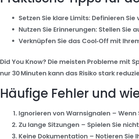
Setzen Sie klare Limits
: Definieren Si
Nutzen Sie Erinnerungen
: Stellen Sie
Verknüpfen Sie das Cool‑Off mit Ihre
Did You Know?
Die meisten Probleme mit Spi
nur 30 Minuten kann das Risiko stark reduzi
Häufige Fehler und wie
Ignorieren von Warnsignalen
– Wenn S
Zu lange Sitzungen
– Spielen Sie nich
Keine Dokumentation
– Notieren Sie 