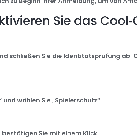
leich zu Beginn Ihrer Anmeldung, um von Anf
 aktivieren Sie das Cool
nd schließen Sie die Identitätsprüfung ab. O
 und wählen Sie „Spielerschutz“.
bestätigen Sie mit einem Klick.