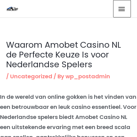
Skip
The
MAI
to
owner
MEN
Post
content
of
navigation
this
Waarom Amobet Casino NL
website
de Perfecte Keuze Is voor
has
Nederlandse Spelers
made
a
/
Uncategorized
/ By
wp_postadmin
commitment
to
In de wereld van online gokken is het vinden van
accessibility
een betrouwbaar en leuk casino essentieel. Voor
and
Nederlandse spelers biedt Amobet Casino NL
inclusion,
een uitstekende ervaring met een breed scala
please