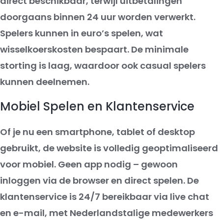
direct beschikbaar, terwijl uitbetalingen
doorgaans binnen 24 uur worden verwerkt.
Spelers kunnen in euro’s spelen, wat
wisselkoerskosten bespaart. De minimale
storting is laag, waardoor ook casual spelers
kunnen deelnemen.
Mobiel Spelen en Klantenservice
Of je nu een smartphone, tablet of desktop
gebruikt, de website is volledig geoptimaliseerd
voor mobiel. Geen app nodig – gewoon
inloggen via de browser en direct spelen. De
klantenservice is 24/7 bereikbaar via live chat
en e-mail, met Nederlandstalige medewerkers