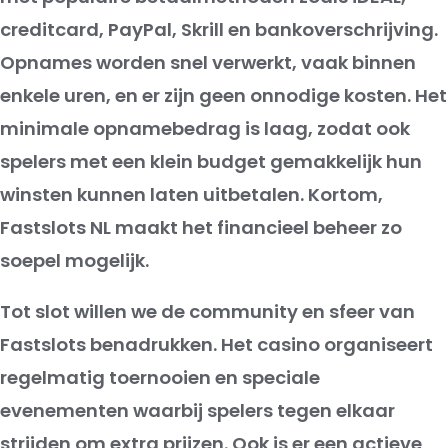
creditcard, PayPal, Skrill en bankoverschrijving.
Opnames worden snel verwerkt, vaak binnen
enkele uren, en er zijn geen onnodige kosten. Het
minimale opnamebedrag is laag, zodat ook
spelers met een klein budget gemakkelijk hun
winsten kunnen laten uitbetalen. Kortom,
Fastslots NL maakt het financieel beheer zo
soepel mogelijk.
Tot slot willen we de community en sfeer van
Fastslots benadrukken. Het casino organiseert
regelmatig toernooien en speciale
evenementen waarbij spelers tegen elkaar
strijden om extra prijzen. Ook is er een actieve