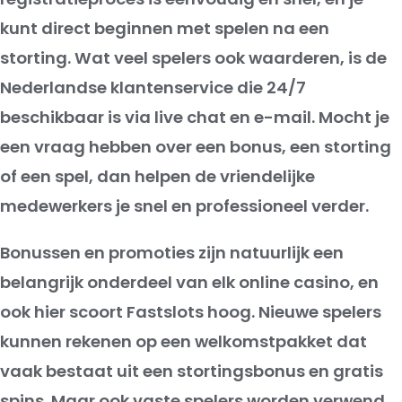
kunt direct beginnen met spelen na een
storting. Wat veel spelers ook waarderen, is de
Nederlandse klantenservice die 24/7
beschikbaar is via live chat en e-mail. Mocht je
een vraag hebben over een bonus, een storting
of een spel, dan helpen de vriendelijke
medewerkers je snel en professioneel verder.
Bonussen en promoties zijn natuurlijk een
belangrijk onderdeel van elk online casino, en
ook hier scoort Fastslots hoog. Nieuwe spelers
kunnen rekenen op een welkomstpakket dat
vaak bestaat uit een stortingsbonus en gratis
spins. Maar ook vaste spelers worden verwend