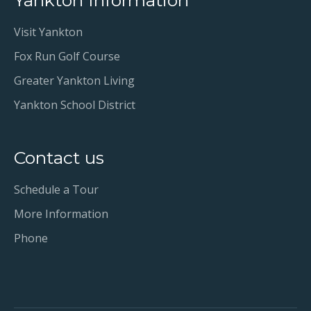
Visit Yankton
Fox Run Golf Course
Greater Yankton Living
Yankton School District
Contact us
Schedule a Tour
More Information
Phone