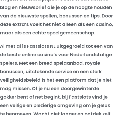
blog en nieuwsbrief die je op de hoogte houden
van de nieuwste spellen, bonussen en tips. Door
deze extra’s voelt het niet alleen als een casino,
maar als een echte speelgemeenschap.
Al met al is Fastslots NL uitgegroeid tot een van
de beste online casino’s voor Nederlandstalige
spelers. Met een breed spelaanbod, royale
bonussen, uitstekende service en een sterk
veiligheidsbeleid is het een platform dat je niet
mag missen. Of je nu een doorgewinterde
gokker bent of net begint, bij Fastslots vind je
een veilige en plezierige omgeving om je geluk
te beproeven. Wacht niet langer en ontdek zelf