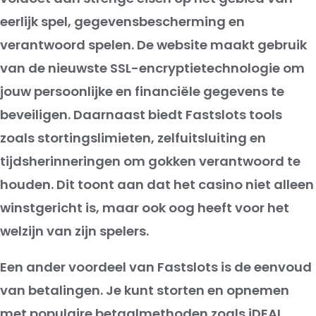
eerlijk spel, gegevensbescherming en
verantwoord spelen. De website maakt gebruik
van de nieuwste SSL-encryptietechnologie om
jouw persoonlijke en financiële gegevens te
beveiligen. Daarnaast biedt Fastslots tools
zoals stortingslimieten, zelfuitsluiting en
tijdsherinneringen om gokken verantwoord te
houden. Dit toont aan dat het casino niet alleen
winstgericht is, maar ook oog heeft voor het
welzijn van zijn spelers.
Een ander voordeel van Fastslots is de eenvoud
van betalingen. Je kunt storten en opnemen
met populaire betaalmethoden zoals iDEAL,