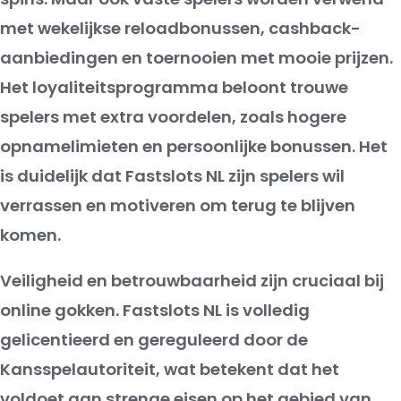
met wekelijkse reloadbonussen, cashback-
aanbiedingen en toernooien met mooie prijzen.
Het loyaliteitsprogramma beloont trouwe
spelers met extra voordelen, zoals hogere
opnamelimieten en persoonlijke bonussen. Het
is duidelijk dat Fastslots NL zijn spelers wil
verrassen en motiveren om terug te blijven
komen.
Veiligheid en betrouwbaarheid zijn cruciaal bij
online gokken. Fastslots NL is volledig
gelicentieerd en gereguleerd door de
Kansspelautoriteit, wat betekent dat het
voldoet aan strenge eisen op het gebied van