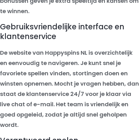
bonussen geven je extra speeltijd en kansen om
te winnen.
Gebruiksvriendelijke interface en
klantenservice
De website van Happyspins NL is overzichtelijk
en eenvoudig te navigeren. Je kunt snel je
favoriete spellen vinden, stortingen doen en
winsten opnemen. Mocht je vragen hebben, dan
staat de klantenservice 24/7 voor je klaar via
live chat of e-mail. Het team is vriendelijk en
goed opgeleid, zodat je altijd snel geholpen
wordt.