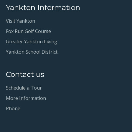
Yankton Information
Visit Yankton
Fox Run Golf Course
Greater Yankton Living
Yankton School District
Contact us
Schedule a Tour
More Information
Phone