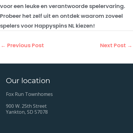
voor een leuke en verantwoorde spelervaring.
Probeer het zelf uit en ontdek waarom zoveel
spelers voor Happyspins NL kiezen!
←
Previous Post
Next Post
→
Our location
Fox Run Townhomes
900 W. 25th Street
Yankton, SD 57078