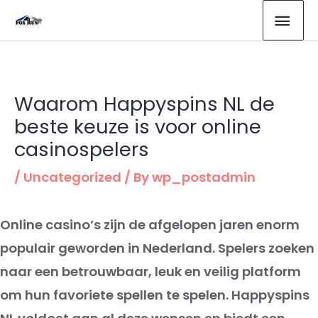
Skip
The
MAI
to
owner
MEN
Post
content
of
navigation
this
Waarom Happyspins NL de
website
beste keuze is voor online
has
casinospelers
made
a
/
Uncategorized
/ By
wp_postadmin
commitment
to
Online casino’s zijn de afgelopen jaren enorm
accessibility
populair geworden in Nederland. Spelers zoeken
and
naar een betrouwbaar, leuk en veilig platform
inclusion,
om hun favoriete spellen te spelen. Happyspins
please