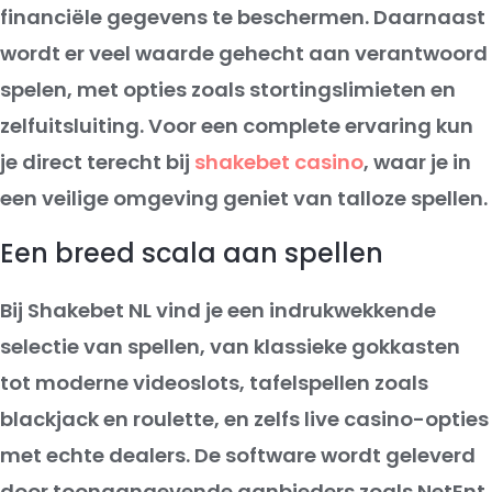
This
financiële gegevens te beschermen. Daarnaast
site
wordt er veel waarde gehecht aan verantwoord
uses
spelen, met opties zoals stortingslimieten en
the
zelfuitsluiting. Voor een complete ervaring kun
WP
je direct terecht bij
shakebet casino
, waar je in
ADA
een veilige omgeving geniet van talloze spellen.
Compliance
Een breed scala aan spellen
Check
plugin
Bij Shakebet NL vind je een indrukwekkende
to
selectie van spellen, van klassieke gokkasten
enhance
tot moderne videoslots, tafelspellen zoals
accessibility.
blackjack en roulette, en zelfs live casino-opties
met echte dealers. De software wordt geleverd
door toonaangevende aanbieders zoals NetEnt,