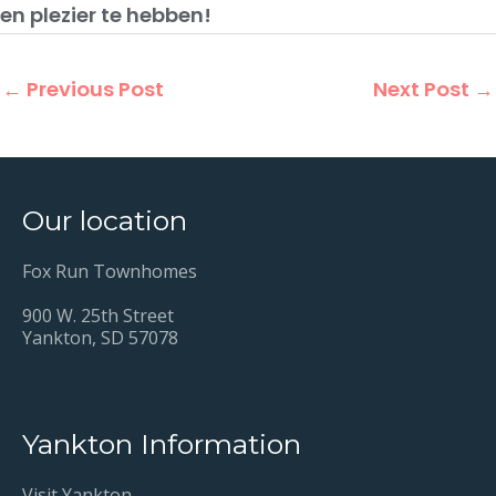
en plezier te hebben!
←
Previous Post
Next Post
→
Our location
Fox Run Townhomes
900 W. 25th Street
Yankton, SD 57078
Yankton Information
Visit Yankton