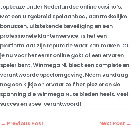
topkeuze onder Nederlandse online casino’s.
Met een uitgebreid spelaanbod, aantrekkelijke
bonussen, uitstekende beveiliging en een
professionele klantenservice, is het een
platform dat zijn reputatie waar kan maken. Of
je nu voor het eerst online gokt of een ervaren
speler bent, Winmega NL biedt een complete en
verantwoorde speelomgeving. Neem vandaag
nog een kijkje en ervaar zelf het plezier en de
spanning die Winmega NL te bieden heeft. Veel
succes en speel verantwoord!
←
Previous Post
Next Post
→