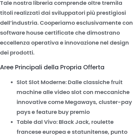
Tale nostra libreria comprende oltre tremila
titoli realizzati dai sviluppatori più prestigiosi
dell’industria. Cooperiamo esclusivamente con
software house certificate che dimostrano
eccellenza operativa e innovazione nel design
dei prodotti.
Aree Principali della Propria Offerta
Slot Slot Moderne:
Dalle classiche fruit
machine alle video slot con meccaniche
innovative come Megaways, cluster-pay
pays e feature buy premio
Table dal Vivo:
Black Jack, roulette
francese europea e statunitense, punto