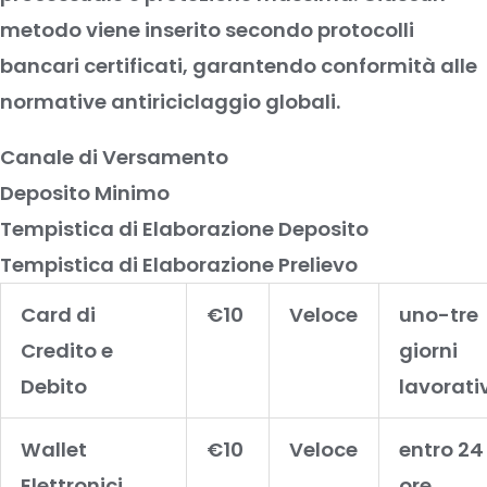
metodo viene inserito secondo protocolli
bancari certificati, garantendo conformità alle
normative antiriciclaggio globali.
Canale di Versamento
Deposito Minimo
Tempistica di Elaborazione Deposito
Tempistica di Elaborazione Prelievo
Card di
€10
Veloce
uno-tre
Credito e
giorni
Debito
lavorati
Wallet
€10
Veloce
entro 24
Elettronici
ore