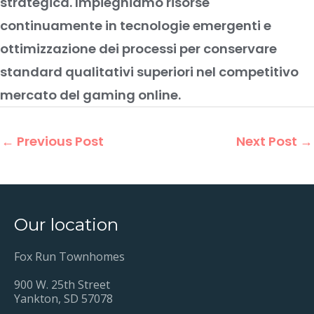
strategica. Impieghiamo risorse
continuamente in tecnologie emergenti e
ottimizzazione dei processi per conservare
standard qualitativi superiori nel competitivo
mercato del gaming online.
←
Previous Post
Next Post
→
Our location
Fox Run Townhomes
900 W. 25th Street
Yankton, SD 57078