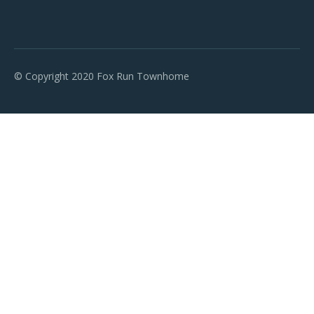
© Copyright 2020 Fox Run Townhome