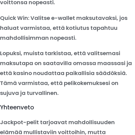
voittonsa nopeasti.
Quick Win:
Valitse e-wallet maksutavaksi, jos
haluat varmistaa, että kotiutus tapahtuu
mahdollisimman nopeasti.
Lopuksi, muista tarkistaa, että valitsemasi
maksutapa on saatavilla omassa maassasi ja
että kasino noudattaa paikallisia säädöksiä.
Tämä varmistaa, että pelikokemuksesi on
sujuva ja turvallinen.
Yhteenveto
Jackpot-pelit tarjoavat mahdollisuuden
elämää mullistaviin voittoihin, mutta