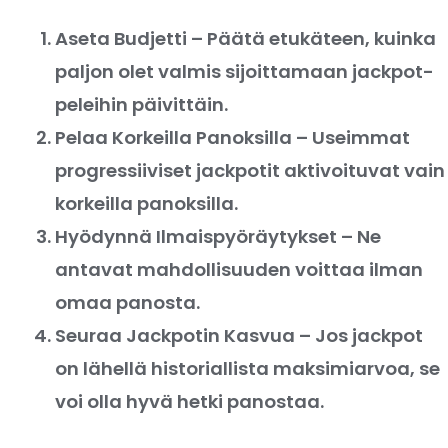
Aseta Budjetti
– Päätä etukäteen, kuinka
paljon olet valmis sijoittamaan jackpot-
peleihin päivittäin.
Pelaa Korkeilla Panoksilla
– Useimmat
progressiiviset jackpotit aktivoituvat vain
korkeilla panoksilla.
Hyödynnä Ilmaispyöräytykset
– Ne
antavat mahdollisuuden voittaa ilman
omaa panosta.
Seuraa Jackpotin Kasvua
– Jos jackpot
on lähellä historiallista maksimiarvoa, se
voi olla hyvä hetki panostaa.