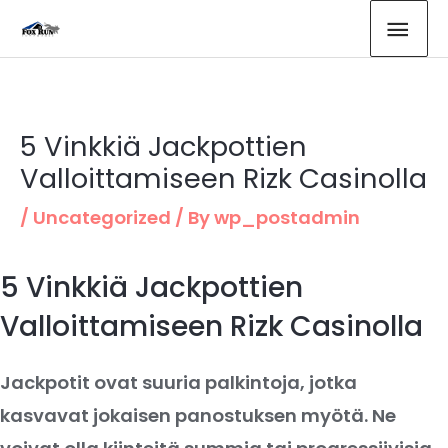
Skip
The
MAI
to
owner
MEN
Post
content
of
navigation
this
5 Vinkkiä Jackpottien
website
Valloittamiseen Rizk Casinolla
has
made
/
Uncategorized
/ By
wp_postadmin
a
commitment
5 Vinkkiä Jackpottien
to
Valloittamiseen Rizk Casinolla
accessibility
and
Jackpotit ovat suuria palkintoja, jotka
inclusion,
kasvavat jokaisen panostuksen myötä. Ne
please