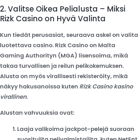
2. Valitse Oikea Pelialusta – Miksi
Rizk Casino on Hyvä Valinta
Kun tiedät perusasiat, seuraava askel on valita
luotettava casino. Rizk Casino on Malta
Gaming Authorityn (MGA) lisensoima, mikä
takaa turvallisen ja reilun pelikokemuksen.
Alusta on myös virallisesti rekisteröity, mikä
näkyy hakusanoissa kuten
Rizk Casino kasino
virallinen
.
Alustan vahvuuksia ovat:
Laaja valikoima jackpot-pelejä suoraan
suosituilta pelivalmistajilta, kuten NetEnt