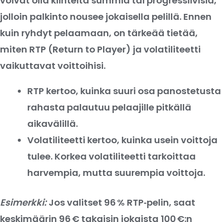
voivat olla kiinteitä summia tai progressiivisia,
report
jolloin palkinto nousee jokaisella pelillä. Ennen
any
kuin ryhdyt pelaamaan, on tärkeää tietää,
problems
miten RTP (Return to Player) ja volatiliteetti
that
vaikuttavat voittoihisi.
you
RTP
kertoo, kuinka suuri osa panostetusta
encounter
rahasta palautuu pelaajille pitkällä
using
aikavälillä.
the
Volatiliteetti
kertoo, kuinka usein voittoja
contact
tulee. Korkea volatiliteetti tarkoittaa
form
harvempia, mutta suurempia voittoja.
on
this
Esimerkki:
Jos valitset 96 % RTP‑pelin, saat
website.
keskimäärin 96 € takaisin jokaista 100 €:n