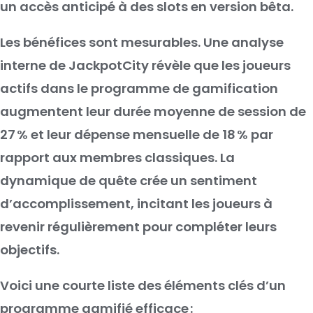
un accès anticipé à des slots en version bêta.
Les bénéfices sont mesurables. Une analyse
interne de JackpotCity révèle que les joueurs
actifs dans le programme de gamification
augmentent leur durée moyenne de session de
27 % et leur dépense mensuelle de 18 % par
rapport aux membres classiques. La
dynamique de quête crée un sentiment
d’accomplissement, incitant les joueurs à
revenir régulièrement pour compléter leurs
objectifs.
Voici une courte liste des éléments clés d’un
programme gamifié efficace :