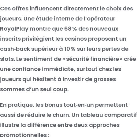
Ces offres influencent directement le choix des
joueurs. Une étude interne de l’opérateur
RoyalPlay montre que 68 % des nouveaux
inscrits privilégient les casinos proposant un
cash‑back supérieur à 10 % sur leurs pertes de
slots. Le sentiment de « sécurité financière » crée
une confiance immédiate, surtout chez les
joueurs qui hésitent à investir de grosses
sommes d’un seul coup.
En pratique, les bonus tout‑en‑un permettent
aussi de réduire le churn. Un tableau comparatif
illustre la différence entre deux approches
promotionnelles :