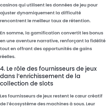
casinos qui utilisent les données de jeu pour
ajuster dynamiquement la difficulté
rencontrent le meilleur taux de rétention.
En somme, la gamification convertit les bonus
en une aventure narrative, renforçant la fidélité
tout en offrant des opportunités de gains
réelles.
4. Le rôle des fournisseurs de jeux
dans l’enrichissement de la
collection de slots
Les fournisseurs de jeux restent le cœur créatif
de l’écosystème des machines à sous. Leur