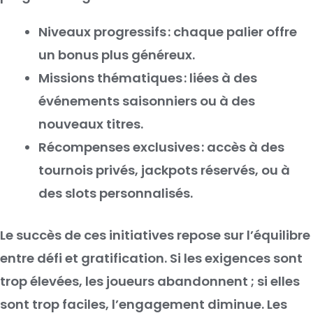
Niveaux progressifs
: chaque palier offre
un bonus plus généreux.
Missions thématiques
: liées à des
événements saisonniers ou à des
nouveaux titres.
Récompenses exclusives
: accès à des
tournois privés, jackpots réservés, ou à
des slots personnalisés.
Le succès de ces initiatives repose sur l’équilibre
entre défi et gratification. Si les exigences sont
trop élevées, les joueurs abandonnent ; si elles
sont trop faciles, l’engagement diminue. Les