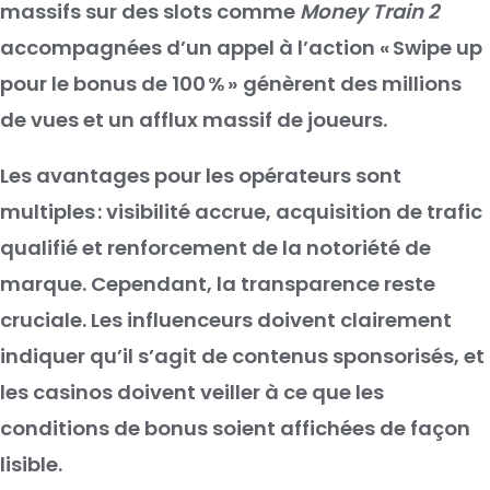
massifs sur des slots comme
Money Train 2
accompagnées d’un appel à l’action « Swipe up
pour le bonus de 100 % » génèrent des millions
de vues et un afflux massif de joueurs.
Les avantages pour les opérateurs sont
multiples : visibilité accrue, acquisition de trafic
qualifié et renforcement de la notoriété de
marque. Cependant, la transparence reste
cruciale. Les influenceurs doivent clairement
indiquer qu’il s’agit de contenus sponsorisés, et
les casinos doivent veiller à ce que les
conditions de bonus soient affichées de façon
lisible.