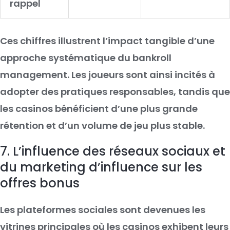
rappel
Ces chiffres illustrent l’impact tangible d’une
approche systématique du bankroll
management. Les joueurs sont ainsi incités à
adopter des pratiques responsables, tandis que
les casinos bénéficient d’une plus grande
rétention et d’un volume de jeu plus stable.
7. L’influence des réseaux sociaux et
du marketing d’influence sur les
offres bonus
Les plateformes sociales sont devenues les
vitrines principales où les casinos exhibent leurs