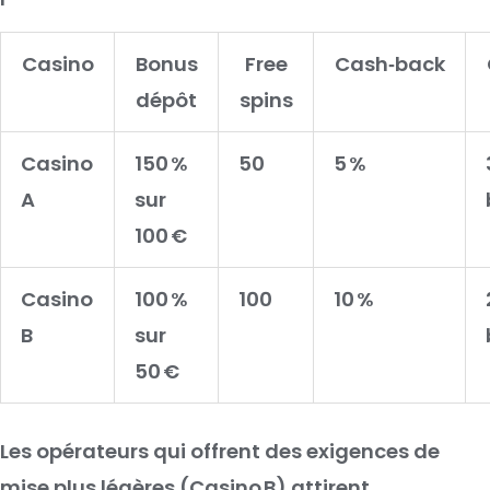
Casino
Bonus
Free
Cash‑back
dépôt
spins
Casino
150 %
50
5 %
A
sur
100 €
Casino
100 %
100
10 %
B
sur
50 €
Les opérateurs qui offrent des exigences de
mise plus légères (Casino B) attirent