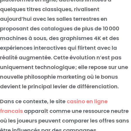
report
quelques titres classiques, rivalisent
any
aujourd’hui avec les salles terrestres en
problems
proposant des catalogues de plus de 10 000
that
machines à sous, des graphismes 4K et des
you
expériences interactives qui flirtent avec la
encounter
réalité augmentée. Cette évolution n’est pas
using
uniquement technologique ; elle repose sur une
the
nouvelle philosophie marketing où le bonus
contact
devient le principal levier de différenciation.
form
Dans ce contexte, le site
casino en ligne
on
francais
apparaît comme une ressource neutre
this
où les joueurs peuvent comparer les offres sans
website.
être influencés par des campagnes