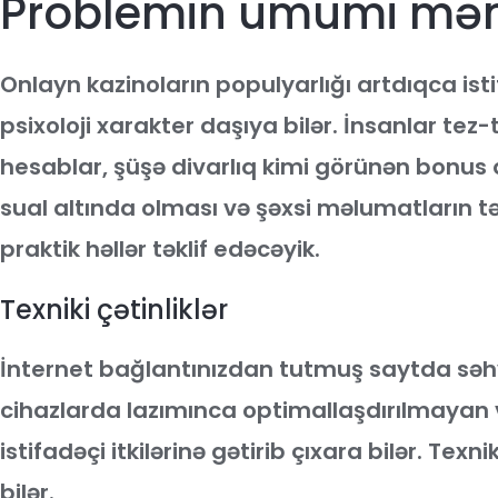
Problemin ümumi mənz
on
this
Onlayn kazinoların populyarlığı artdıqca isti
website.
psixoloji xarakter daşıya bilər. İnsanlar te
This
hesablar, şüşə divarlıq kimi görünən bonus q
site
sual altında olması və şəxsi məlumatların tə
uses
praktik həllər təklif edəcəyik.
the
WP
Texniki çətinliklər
ADA
İnternet bağlantınızdan tutmuş saytda səhvl
Compliance
cihazlarda lazımınca optimallaşdırılmayan v
Check
istifadəçi itkilərinə gətirib çıxara bilər. T
plugin
bilər.