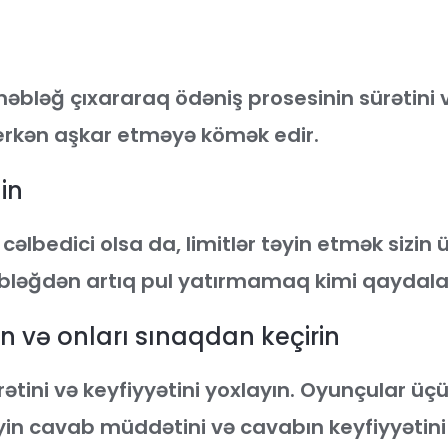
bləğ çıxararaq ödəniş prosesinin sürətini v
ı erkən aşkar etməyə kömək edir.
din
cəlbedici olsa da, limitlər təyin etmək sizi
ğdən artıq pul yatırmamaq kimi qaydalar t
ın və onları sınaqdan keçirin
ini və keyfiyyətini yoxlayın. Oyunçular üçün
təyin cavab müddətini və cavabın keyfiyyətini