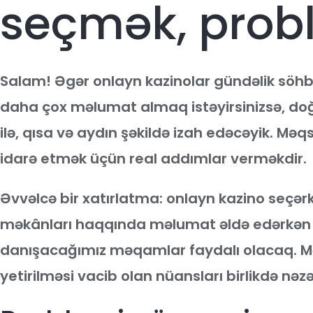
seçmək, proble
inclusion,
please
report
Salam! Əgər onlayn kazinolar gündəlik söhb
any
daha çox məlumat almaq istəyirsinizsə, doğr
problems
ilə, qısa və aydın şəkildə izah edəcəyik. Məq
that
idarə etmək üçün real addımlar verməkdir.
you
encounter
Əvvəlcə bir xatırlatma: onlayn kazino seçər
using
məkânları haqqında məlumat əldə edərkən i
the
danışacağımız məqamlar faydalı olacaq. Məs
contact
yetirilməsi vacib olan nüansları birlikdə nəz
form