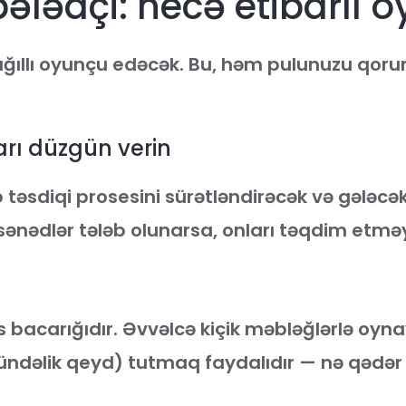
ələdçi: necə etibarlı 
 ağıllı oyunçu edəcək. Bu, həm pulunuzu qo
rı düzgün verin
sdiqi prosesini sürətləndirəcək və gələcəkd
sənədlər tələb olunarsa, onları təqdim etməy
 bacarığıdır. Əvvəlcə kiçik məbləğlərlə oynay
ndəlik qeyd) tutmaq faydalıdır — nə qədər pul