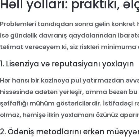
Həll yolları: praktiki, 
Problemləri tanıdıqdan sonra gəlin konkret h
isə gündəlik davranış qaydalarından ibarə
təlimat verəcəyəm ki, siz riskləri minimuma 
1. Lisenziya və reputasiyanı yoxlayın
Hər hansı bir kazinoya pul yatırmazdan əvvəl
hissəsində adətən yerləşir, amma bəzən bu mə
şəffaflığı mühüm göstəricilərdir. İstifadəçi
olmaz, həmişə ilkin yoxlamanı özünüz aparı
2. Ödəniş metodlarını erkən müəyyə