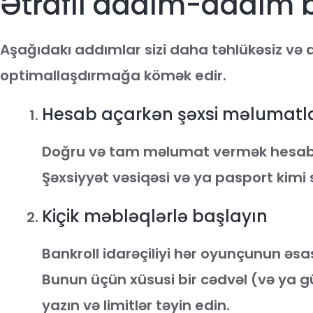
Ətraflı addım-addım b
Aşağıdakı addımlar sizi daha təhlükəsiz və
optimallaşdırmağa kömək edir.
Hesab açarkən şəxsi məlumatla
Doğru və tam məlumat vermək hesab tə
Şəxsiyyət vəsiqəsi və ya pasport kimi 
Kiçik məbləqlərlə başlayın
Bankroll idarəçiliyi hər oyunçunun əsas
Bunun üçün xüsusi bir cədvəl (və ya gü
yazın və limitlər təyin edin.