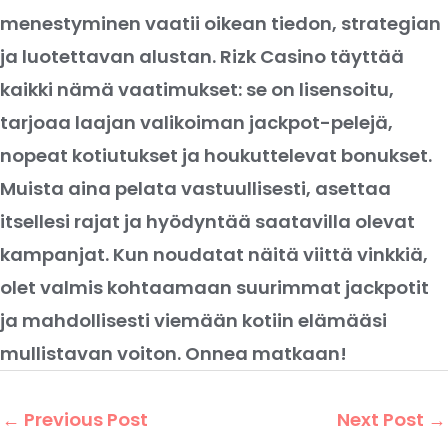
menestyminen vaatii oikean tiedon, strategian
ja luotettavan alustan. Rizk Casino täyttää
kaikki nämä vaatimukset: se on lisensoitu,
tarjoaa laajan valikoiman jackpot-pelejä,
nopeat kotiutukset ja houkuttelevat bonukset.
Muista aina pelata vastuullisesti, asettaa
itsellesi rajat ja hyödyntää saatavilla olevat
kampanjat. Kun noudatat näitä viittä vinkkiä,
olet valmis kohtaamaan suurimmat jackpotit
ja mahdollisesti viemään kotiin elämääsi
mullistavan voiton. Onnea matkaan!
←
Previous Post
Next Post
→