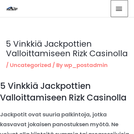
Skip
The
MAI
to
owner
MEN
Post
content
of
navigation
this
5 Vinkkiä Jackpottien
website
Valloittamiseen Rizk Casinolla
has
made
/
Uncategorized
/ By
wp_postadmin
a
commitment
5 Vinkkiä Jackpottien
to
Valloittamiseen Rizk Casinolla
accessibility
and
Jackpotit ovat suuria palkintoja, jotka
inclusion,
kasvavat jokaisen panostuksen myötä. Ne
please