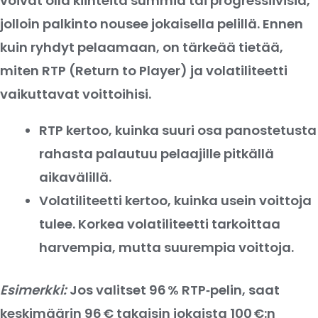
voivat olla kiinteitä summia tai progressiivisia,
report
jolloin palkinto nousee jokaisella pelillä. Ennen
any
kuin ryhdyt pelaamaan, on tärkeää tietää,
problems
miten RTP (Return to Player) ja volatiliteetti
that
vaikuttavat voittoihisi.
you
RTP kertoo, kuinka suuri osa panostetusta
encounter
rahasta palautuu pelaajille pitkällä
using
aikavälillä.
the
Volatiliteetti kertoo, kuinka usein voittoja
contact
tulee. Korkea volatiliteetti tarkoittaa
form
harvempia, mutta suurempia voittoja.
on
this
Esimerkki:
Jos valitset 96 % RTP‑pelin, saat
website.
keskimäärin 96 € takaisin jokaista 100 €:n