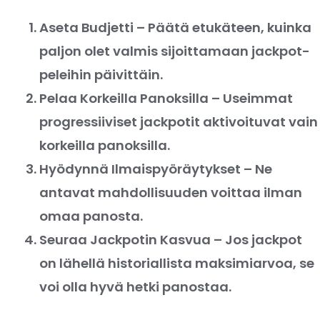
Aseta Budjetti – Päätä etukäteen, kuinka
paljon olet valmis sijoittamaan jackpot-
peleihin päivittäin.
Pelaa Korkeilla Panoksilla – Useimmat
progressiiviset jackpotit aktivoituvat vain
korkeilla panoksilla.
Hyödynnä Ilmaispyöräytykset – Ne
antavat mahdollisuuden voittaa ilman
omaa panosta.
Seuraa Jackpotin Kasvua – Jos jackpot
on lähellä historiallista maksimiarvoa, se
voi olla hyvä hetki panostaa.