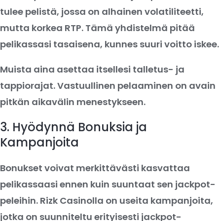
tulee pelistä, jossa on alhainen volatiliteetti,
mutta korkea RTP. Tämä yhdistelmä pitää
pelikassasi tasaisena, kunnes suuri voitto iskee.
Muista aina asettaa itsellesi talletus- ja
tappiorajat. Vastuullinen pelaaminen on avain
pitkän aikavälin menestykseen.
3. Hyödynnä Bonuksia ja
Kampanjoita
Bonukset voivat merkittävästi kasvattaa
pelikassaasi ennen kuin suuntaat sen jackpot-
peleihin. Rizk Casinolla on useita kampanjoita,
jotka on suunniteltu erityisesti jackpot-