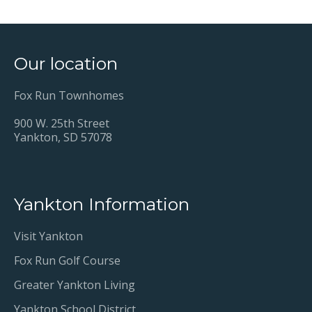
Our location
Fox Run Townhomes
900 W. 25th Street
Yankton, SD 57078
Yankton Information
Visit Yankton
Fox Run Golf Course
Greater Yankton Living
Yankton School District