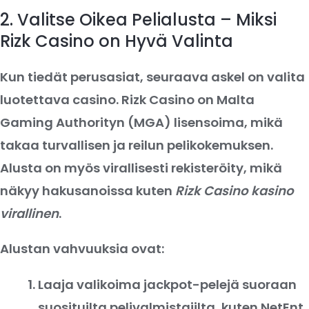
2. Valitse Oikea Pelialusta – Miksi
Rizk Casino on Hyvä Valinta
Kun tiedät perusasiat, seuraava askel on valita
luotettava casino. Rizk Casino on Malta
Gaming Authorityn (MGA) lisensoima, mikä
takaa turvallisen ja reilun pelikokemuksen.
Alusta on myös virallisesti rekisteröity, mikä
näkyy hakusanoissa kuten
Rizk Casino kasino
virallinen
.
Alustan vahvuuksia ovat:
Laaja valikoima jackpot-pelejä suoraan
suosituilta pelivalmistajilta, kuten NetEnt