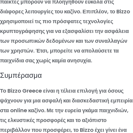
παίκτες μπορούν να πλοηγηθούν εύκολα στις
διάφορες λειτουργίες του καζίνο. Επιπλέον, το Bizzo
χρησιμοποιεί τις πιο πρόσφατες τεχνολογίες
κρυπτογράφησης για να εξασφαλίσει την ασφάλεια
των προσωπικών δεδομένων και των συναλλαγών
των χρηστών. Έτσι, μπορείτε να απολαύσετε τα
παιχνίδια σας χωρίς καμία ανησυχία.
Συμπέρασμα
Το Bizzo Greece είναι η τέλεια επιλογή για όσους
ψάχνουν για μια ασφαλή και διασκεδαστική εμπειρία
στα online καζίνο. Με την ευρεία γκάμα παιχνιδιών,
τις ελκυστικές προσφορές και το αξιόπιστο
περιβάλλον που προσφέρει, το Bizzo έχει γίνει ένα