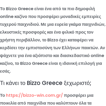
report
Το Bizzo Greece είναι ένα από τα πιο δημοφιλή
any
online καζίνο που προσφέρει μοναδικές εμπειρίες
problems
τυχερού παιχνιδιού. Με μια ευρεία γκάμα παιχνιδιών,
that
ελκυστικές προσφορές και ένα φιλικό προς τον
you
χρήστη περιβάλλον, το Bizzo έχει καταφέρει να
encounter
κερδίσει την εμπιστοσύνη των Ελλήνων παικτών. Αν
using
ψάχνετε για ένα αξιόπιστο και διασκεδαστικό online
the
καζίνο, το Bizzo Greece είναι η ιδανική επιλογή για
contact
εσάς.
form
Τι κάνει το Bizzo Greece ξεχωριστό;
on
this
Το
https://bizzo-win.com.gr/
προσφέρει μια
website.
ποικιλία από παιχνίδια που καλύπτουν όλα τα