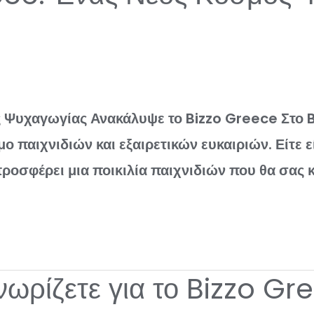
ς Ψυχαγωγίας Ανακάλυψε το Bizzo Greece Στο 
 παιχνιδιών και εξαιρετικών ευκαιριών. Είτε εί
 προσφέρει μια ποικιλία παιχνιδιών που θα σα
νωρίζετε για το Bizzo Gr