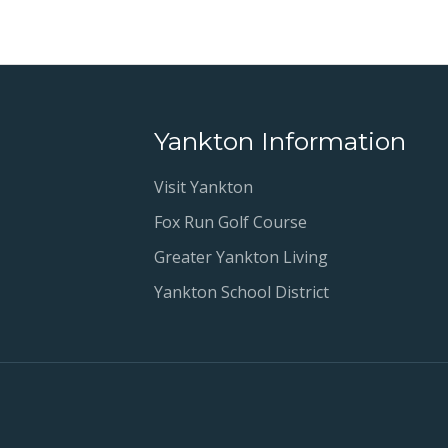
Yankton Information
Visit Yankton
Fox Run Golf Course
Greater Yankton Living
Yankton School District