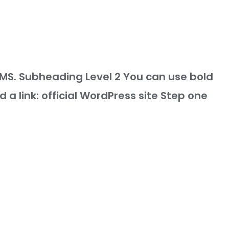
CMS. Subheading Level 2 You can use bold
d a link: official WordPress site Step one