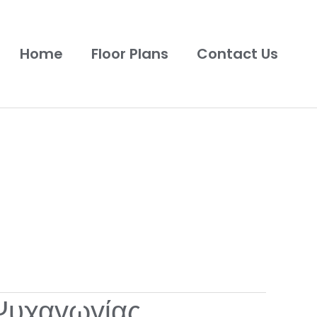
Home
Floor Plans
Contact Us
Ψυχαγωγίας