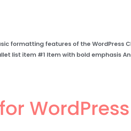
basic formatting features of the WordPress 
ullet list item #1 Item with bold emphasis An
for WordPress