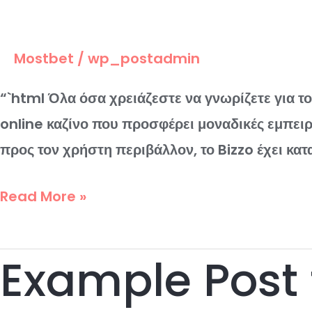
on
χρειάζεστε
this
να
website.
Mostbet
/
wp_postadmin
γνωρίζετε
This
για
“`html Όλα όσα χρειάζεστε να γνωρίζετε για τ
site
το
online καζίνο που προσφέρει μοναδικές εμπειρί
uses
Bizzo
προς τον χρήστη περιβάλλον, το Bizzo έχει κα
the
Greece
WP
Read More »
ADA
Compliance
Example Post 
Check
plugin