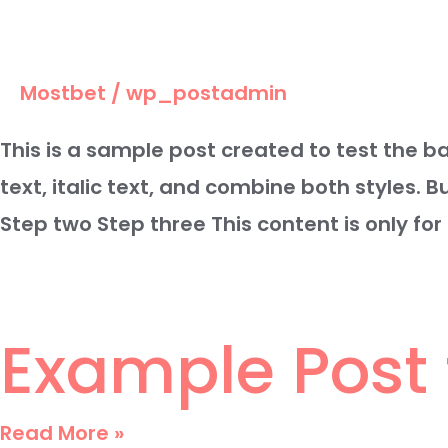
to
enhance
accessibility.
Mostbet
/
wp_postadmin
This is a sample post created to test the 
text, italic text, and combine both styles. B
Step two Step three This content is only for
Example Post 
Read More »