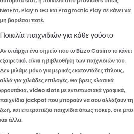
αυτόματα slot, η ποικιλία από providers όπως
NetEnt, Play’n GO και Pragmatic Play σε κάνει να
μη βαριέσαι ποτέ.
Ποικιλία παιχνιδιών για κάθε γούστο
Αν υπάρχει ένα σημείο που το Bizzo Casino το κάνει
εξαιρετικό, είναι η βιβλιοθήκη των παιχνιδιών του.
Δεν μιλάμε μόνο για μερικές εκατοντάδες τίτλους,
αλλά για χιλιάδες επιλογές. Θα βρεις κλασικά
φρουτάκια, video slots με εντυπωσιακά γραφικά,
παιχνίδια jackpot που μπορούν να σου αλλάξουν τη
ζωή, και επιτραπέζια παιχνίδια όπως πόκερ, σικ μπο
και άλλα.