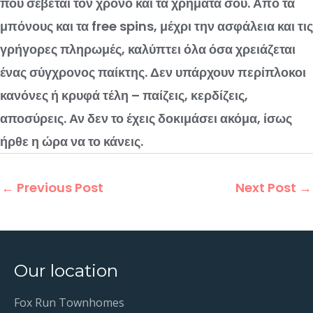
που σέβεται τον χρόνο και τα χρήματά σου. Από τα
μπόνους και τα free spins, μέχρι την ασφάλεια και τις
γρήγορες πληρωμές, καλύπτει όλα όσα χρειάζεται
ένας σύγχρονος παίκτης. Δεν υπάρχουν περίπλοκοι
κανόνες ή κρυφά τέλη – παίζεις, κερδίζεις,
αποσύρεις. Αν δεν το έχεις δοκιμάσει ακόμα, ίσως
ήρθε η ώρα να το κάνεις.
←
Previous Post
Next Post
→
Our location
Fox Run Townhomes