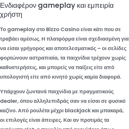
Ενδιαφέρον gameplay και εμπειρία
χρήστη
Το gameplay στο Bizzo Casino είναι κάτι που σε
τραβάει αμέσως. Η πλατφόρμα είναι σχεδιασμένη για
να είσαι γρήγορος και αποτελεσματικός – οι σελίδες
φορτώνουν αστραπιαία, τα παιχνίδια τρέχουν χωρίς
καθυστερήσεις, και μπορείς να παίξεις είτε από
υπολογιστή είτε από κινητό χωρίς καμία διαφορά.
Υπάρχουν ζωντανά παιχνίδια με πραγματικούς
dealer, όπου αλληλεπιδράς σαν να είσαι σε φυσικό
καζίνο. Από ρουλέτα μέχρι blackjack και μπακαρά,
οι επιλογές είναι άπειρες. Και αν προτιμάς τα