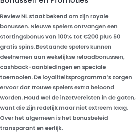
Bonussen en Promoties
Review NL staat bekend om zijn royale
bonussen. Nieuwe spelers ontvangen een
stortingsbonus van 100% tot €200 plus 50
gratis spins. Bestaande spelers kunnen
deelnemen aan wekelijkse reloadbonussen,
cashback-aanbiedingen en speciale
toernooien. De loyaliteitsprogramma’s zorgen
ervoor dat trouwe spelers extra beloond
worden. Houd wel de inzetvereisten in de gaten,
want die zijn redelijk maar niet extreem laag.
Over het algemeen is het bonusbeleid
transparant en eerlijk.