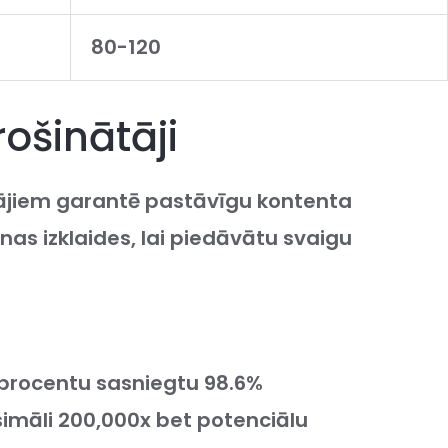
80-120
ošinātāji
tājiem garantē pastāvīgu kontenta
nas izklaides, lai piedāvātu svaigu
P procentu sasniegtu 98.6%
māli 200,000x bet potenciālu