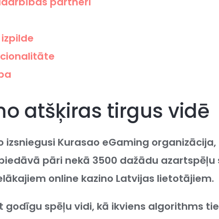
darbības partneri
izpilde
kcionalitāte
ība
o atšķiras tirgus vidē
ko izsniegusi Kurasao eGaming organizācija, 
piedāvā pāri nekā 3500 dažādu azartspēļu slo
lākajiem online kazino Latvijas lietotājiem.
īgu spēļu vidi, kā ikviens algorithms tie