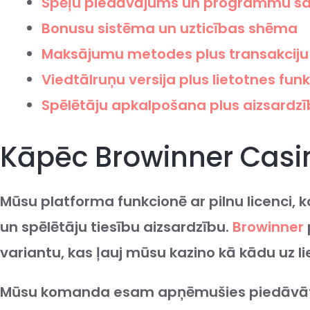
Spēļu piedāvājums un programmu sa
to
Bonusu sistēma un uzticības shēma
enhance
Maksājumu metodes plus transakciju 
accessibility.
Viedtālruņu versija plus lietotnes fun
Spēlētāju apkalpošana plus aizsardz
Kāpēc Browinner Casin
Mūsu platforma funkcionē ar pilnu licenci, 
un spēlētāju tiesību aizsardzību.
Browinner
variantu, kas ļauj mūsu kazino kā kādu uz lie
Mūsu komanda esam apņēmušies piedāvāt god