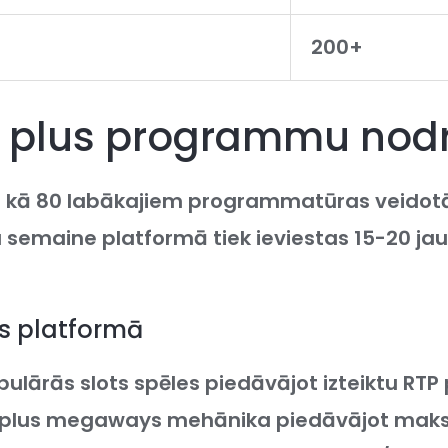
200+
s plus programmu nodr
 kā kā 80 labākajiem programmatūras veido
a semaine platformā tiek ieviestas 15-20 jau
as platformā
pulārās slots spēles piedāvājot izteiktu RT
s plus megaways mehānika piedāvājot maksi