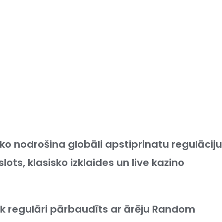
ko nodrošina globāli apstiprinatu regulāciju
ts, klasisko izklaides un live kazino
k regulāri pārbaudīts ar ārēju Random