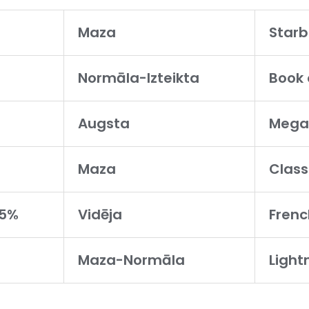
Maza
Starb
Normāla-Izteikta
Book 
Augsta
Mega 
Maza
Class
65%
Vidēja
Frenc
Maza-Normāla
Light