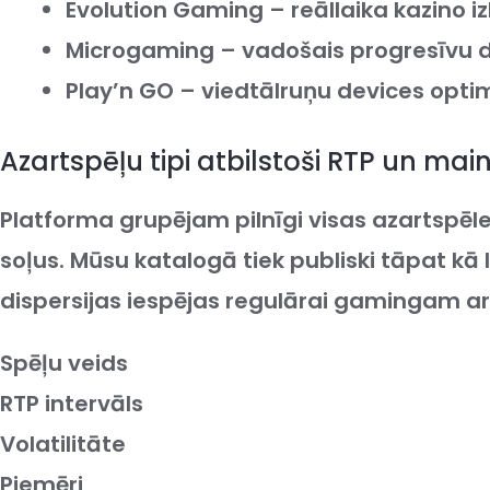
Evolution Gaming
– reāllaika kazino i
Microgaming
– vadošais progresīvu d
Play’n GO
– viedtālruņu devices opti
Azartspēļu tipi atbilstoši RTP un ma
Platforma grupējam pilnīgi visas azartspēle
soļus. Mūsu katalogā tiek publiski tāpat kā 
dispersijas iespējas regulārai gamingam a
Spēļu veids
RTP intervāls
Volatilitāte
Piemēri