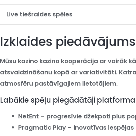
Live tiešraides spēles
Izklaides piedāvājum
Mūsu kazino kazino kooperācija ar vairāk
atsvaidzināšanu kopā ar variativitāti. Katr
atmosfēru pastāvīgajiem lietotājiem.
Labākie spēļu piegādātāji platform
NetEnt
– progresīvie džekpoti plus po
Pragmatic Play
– inovatīvas iespēja