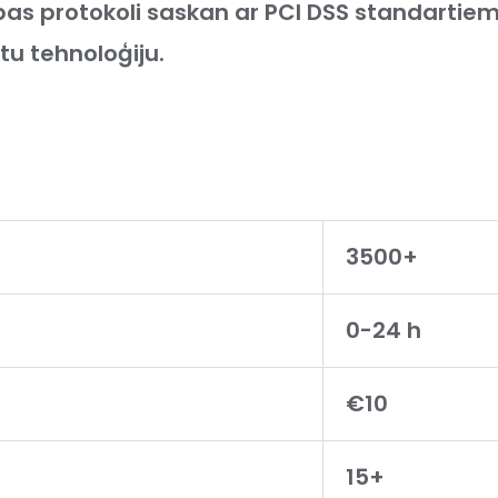
bas protokoli saskan ar PCI DSS standartiem
tu tehnoloģiju.
3500+
0-24 h
€10
15+