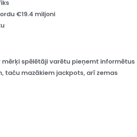
iks
rdu €19.4 miljoni
ku
r mērķi spēlētāji varētu pieņemt informētus
iem, taču mazākiem jackpots, arī zemas