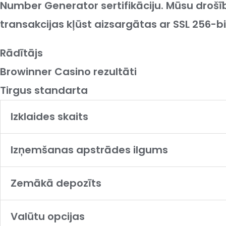
Number Generator sertifikāciju. Mūsu drošī
transakcijas kļūst aizsargātas ar SSL 256-bi
Rādītājs
Browinner Casino rezultāti
Tirgus standarta
Izklaides skaits
Izņemšanas apstrādes ilgums
Zemākā depozīts
Valūtu opcijas