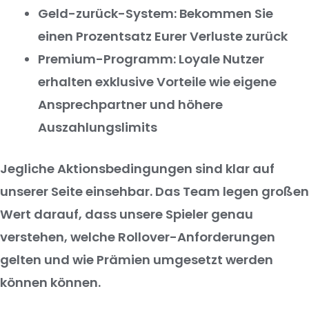
Geld-zurück-System:
Bekommen Sie
einen Prozentsatz Eurer Verluste zurück
Premium-Programm:
Loyale Nutzer
erhalten exklusive Vorteile wie eigene
Ansprechpartner und höhere
Auszahlungslimits
Jegliche Aktionsbedingungen sind klar auf
unserer Seite einsehbar. Das Team legen großen
Wert darauf, dass unsere Spieler genau
verstehen, welche Rollover-Anforderungen
gelten und wie Prämien umgesetzt werden
können können.