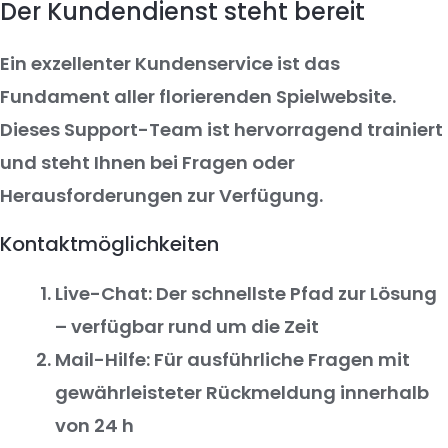
Der Kundendienst steht bereit
Ein exzellenter Kundenservice ist das
Fundament aller florierenden Spielwebsite.
Dieses Support-Team ist hervorragend trainiert
und steht Ihnen bei Fragen oder
Herausforderungen zur Verfügung.
Kontaktmöglichkeiten
Live-Chat:
Der schnellste Pfad zur Lösung
– verfügbar rund um die Zeit
Mail-Hilfe:
Für ausführliche Fragen mit
gewährleisteter Rückmeldung innerhalb
von 24 h