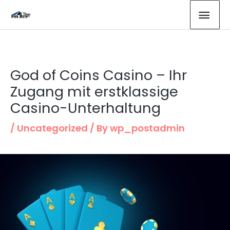
Skip
The
MAI
to
owner
MEN
Post
content
of
navigation
this
God of Coins Casino – Ihr
website
Zugang mit erstklassige
has
Casino-Unterhaltung
made
a
/
Uncategorized
/ By
wp_postadmin
commitment
to
accessibility
and
inclusion,
please