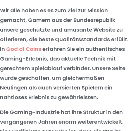
This
Wir alle haben es es zum Ziel zur Mission
site
gemacht, Gamern aus der Bundesrepublik
uses
unsere geschützte und amüsante Website zu
the
offerieren, die beste Qualitätsstandards erfüllt.
WP
In
God of Coins
erfahren Sie ein authentisches
ADA
Gaming-Erlebnis, das aktuelle Technik mit
Compliance
gerechtem Spielablauf verbindet. Unsere Seite
Check
wurde geschaffen, um gleichermaßen
plugin
Neulingen als auch versierten Spielern ein
to
nahtloses Erlebnis zu gewährleisten.
enhance
accessibility.
Die Gaming-Industrie hat ihre Struktur in den
vergangenen Jahren enorm weiterentwickelt.