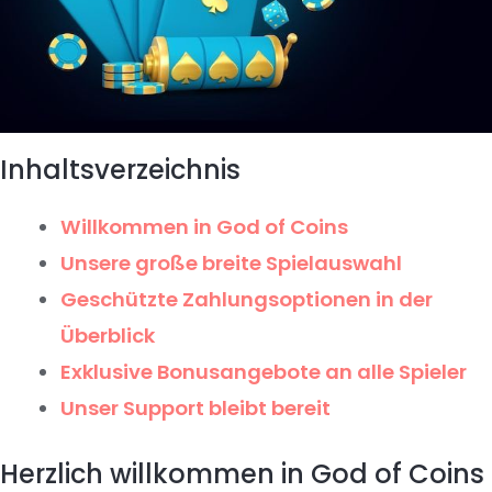
report
any
problems
that
Inhaltsverzeichnis
you
encounter
Willkommen in God of Coins
using
Unsere große breite Spielauswahl
the
Geschützte Zahlungsoptionen in der
contact
Überblick
form
Exklusive Bonusangebote an alle Spieler
on
Unser Support bleibt bereit
this
website.
Herzlich willkommen in God of Coins