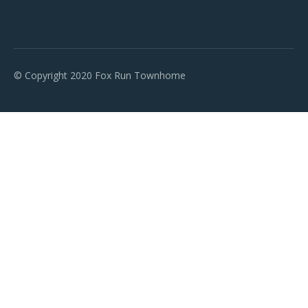
© Copyright 2020 Fox Run Townhome