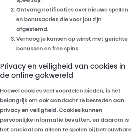
Ontvang notificaties over nieuwe spellen
en bonusacties die voor jou zijn
afgestemd.
Verhoog je kansen op winst met gerichte
bonussen en free spins.
Privacy en veiligheid van cookies in
de online gokwereld
Hoewel cookies veel voordelen bieden, is het
belangrijk om ook aandacht te besteden aan
privacy en veiligheid. Cookies kunnen
persoonlijke informatie bevatten, en daarom is
het cruciaal om alleen te spelen bij betrouwbare