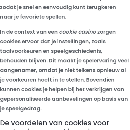
zodat je snel en eenvoudig kunt terugkeren
naar je favoriete spellen.
In de context van een
cookie casino
zorgen
cookies ervoor dat je instellingen, zoals
taalvoorkeuren en speelgeschiedenis,
behouden blijven. Dit maakt je spelervaring veel
aangenamer, omdat je niet telkens opnieuw al
je voorkeuren hoeft in te stellen. Bovendien
kunnen cookies je helpen bij het verkrijgen van
gepersonaliseerde aanbevelingen op basis van
je speelgedrag.
De voordelen van cookies voor