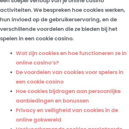
een soepel verloop van je online casino
report
activiteiten. We bespreken hoe cookies werken,
any
hun invloed op de gebruikerservaring, en de
problems
verschillende voordelen die ze bieden bij het
that
spelen in een cookie casino.
you
Wat zijn cookies en hoe functioneren ze in
encounter
online casino’s?
using
De voordelen van cookies voor spelers in
the
een cookie casino
contact
Hoe cookies bijdragen aan persoonlijke
form
aanbiedingen en bonussen
on
Privacy en veiligheid van cookies in de
this
online gokwereld
website.