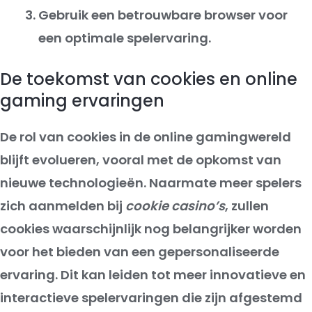
Gebruik een betrouwbare browser voor
een optimale spelervaring.
De toekomst van cookies en online
gaming ervaringen
De rol van cookies in de online gamingwereld
blijft evolueren, vooral met de opkomst van
nieuwe technologieën. Naarmate meer spelers
zich aanmelden bij
cookie casino’s
, zullen
cookies waarschijnlijk nog belangrijker worden
voor het bieden van een gepersonaliseerde
ervaring. Dit kan leiden tot meer innovatieve en
interactieve spelervaringen die zijn afgestemd