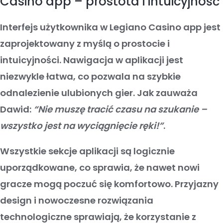
Casino app – prostota i intuicyjność
Interfejs użytkownika w Legiano Casino app jest
zaprojektowany z myślą o prostocie i
intuicyjności. Nawigacja w aplikacji jest
niezwykle łatwa, co pozwala na szybkie
odnalezienie ulubionych gier. Jak zauważa
Dawid:
“Nie muszę tracić czasu na szukanie –
wszystko jest na wyciągnięcie ręki!”
.
Wszystkie sekcje aplikacji są logicznie
uporządkowane, co sprawia, że nawet nowi
gracze mogą poczuć się komfortowo. Przyjazny
design i nowoczesne rozwiązania
technologiczne sprawiają, że korzystanie z