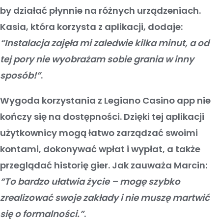
by działać płynnie na różnych urządzeniach.
Kasia, która korzysta z aplikacji, dodaje:
“Instalacja zajęła mi zaledwie kilka minut, a od
tej pory nie wyobrażam sobie grania w inny
sposób!”
.
Wygoda korzystania z Legiano Casino app nie
kończy się na dostępności. Dzięki tej aplikacji
użytkownicy mogą łatwo zarządzać swoimi
kontami, dokonywać wpłat i wypłat, a także
przeglądać historię gier. Jak zauważa Marcin:
“To bardzo ułatwia życie – mogę szybko
zrealizować swoje zakłady i nie muszę martwić
się o formalności.”
.