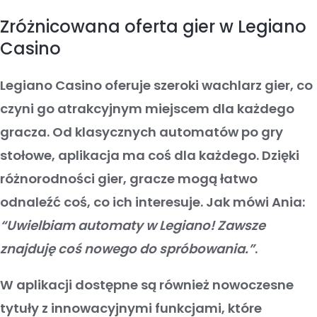
Zróżnicowana oferta gier w Legiano
Casino
Legiano Casino oferuje szeroki wachlarz gier, co
czyni go atrakcyjnym miejscem dla każdego
gracza. Od klasycznych automatów po gry
stołowe, aplikacja ma coś dla każdego. Dzięki
różnorodności gier, gracze mogą łatwo
odnaleźć coś, co ich interesuje. Jak mówi Ania:
“Uwielbiam automaty w Legiano! Zawsze
znajduję coś nowego do spróbowania.”
.
W aplikacji dostępne są również nowoczesne
tytuły z innowacyjnymi funkcjami, które