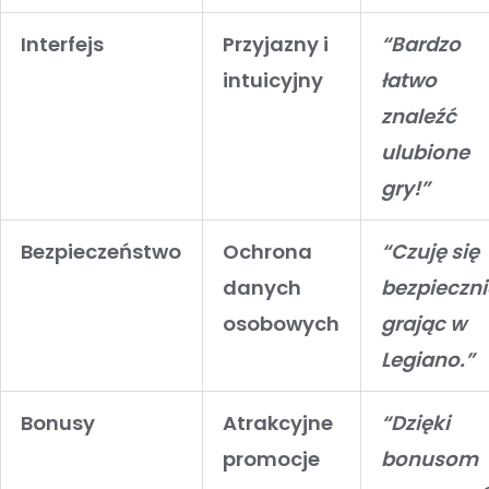
Interfejs
Przyjazny i
“Bardzo
intuicyjny
łatwo
znaleźć
ulubione
gry!”
Bezpieczeństwo
Ochrona
“Czuję się
danych
bezpieczni
osobowych
grając w
Legiano.”
Bonusy
Atrakcyjne
“Dzięki
promocje
bonusom