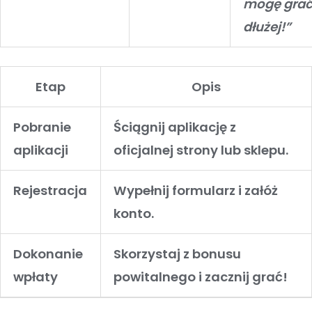
mogę gra
dłużej!”
Etap
Opis
Pobranie
Ściągnij aplikację z
aplikacji
oficjalnej strony lub sklepu.
Rejestracja
Wypełnij formularz i załóż
konto.
Dokonanie
Skorzystaj z bonusu
wpłaty
powitalnego i zacznij grać!