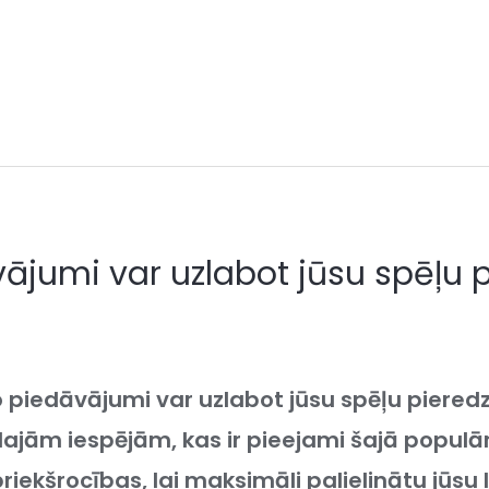
jumi var uzlabot jūsu spēļu pi
n
o piedāvājumi var uzlabot jūsu spēļu piered
ām iespējām, kas ir pieejami šajā populāraj
kšrocības, lai maksimāli palielinātu jūsu l