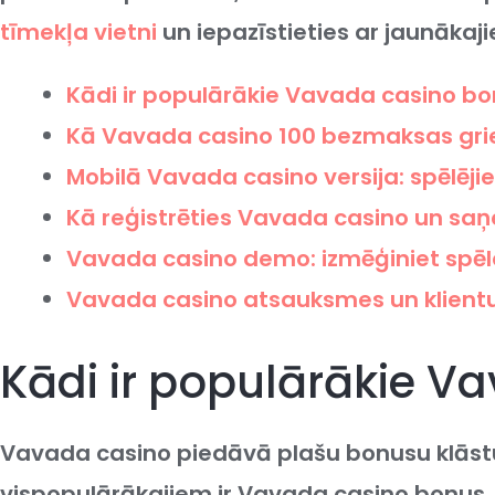
inclusion,
tīmekļa vietni
un iepazīstieties ar jaunāka
please
Kādi ir populārākie Vavada casino b
report
Kā Vavada casino 100 bezmaksas griez
any
Mobilā Vavada casino versija: spēlēji
problems
Kā reģistrēties Vavada casino un sa
that
Vavada casino demo: izmēģiniet spēle
you
Vavada casino atsauksmes un klientu
encounter
using
Kādi ir populārākie V
the
contact
Vavada casino piedāvā plašu bonusu klāstu, 
form
vispopulārākajiem ir Vavada casino bonus, k