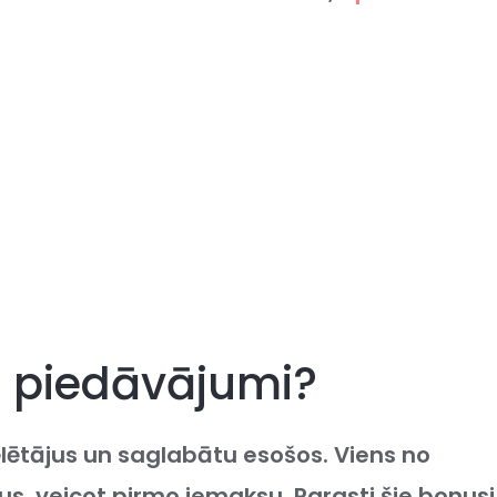
n piedāvājumi?
ēlētājus un saglabātu esošos. Viens no
s, veicot pirmo iemaksu. Parasti šie bonusi