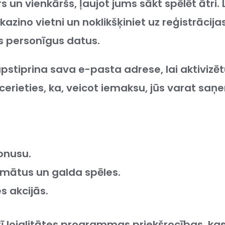
un vienkāršs, ļaujot jums sākt spēlēt ātri. L
zino vietni un noklikšķiniet uz reģistrācija
us personīgus datus.
pstiprina sava e-pasta adrese, lai aktivizēt
tcerieties, ka, veicot iemaksu, jūs varat sa
onusu.
omātus un galda spēles.
s akcijās.
 lojalitātes programmas priekšrocības, kas 