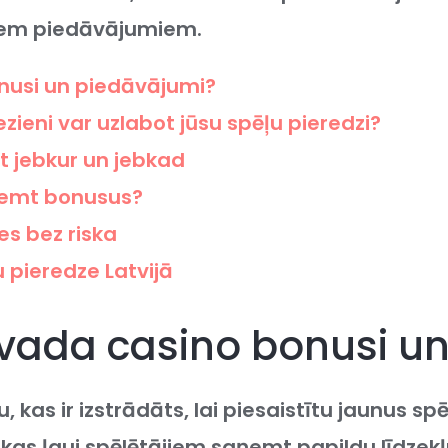
jiem piedāvājumiem.
onusi un piedāvājumi?
ieni var uzlabot jūsu spēļu pieredzi?
et jebkur un jebkad
ņemt bonusus?
s bez riska
 pieredze Latvijā
avada casino bonusi u
kas ir izstrādāts, lai piesaistītu jaunus sp
as ļauj spēlētājiem saņemt papildu līdzekļu