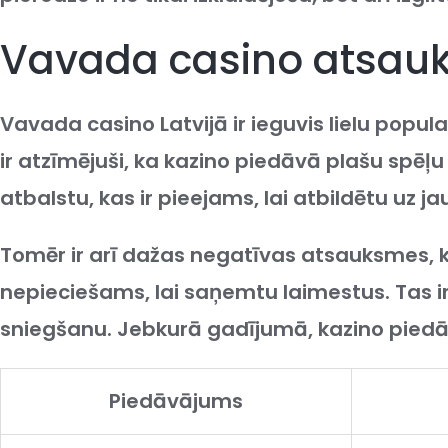
Vavada casino atsauks
Vavada casino Latvijā ir ieguvis lielu popul
ir atzīmējuši, ka kazino piedāvā plašu spēļu k
atbalstu, kas ir pieejams, lai atbildētu uz 
Tomēr ir arī dažas negatīvas atsauksmes, kur
nepieciešams, lai saņemtu laimestus. Tas 
sniegšanu. Jebkurā gadījumā, kazino piedāv
Piedāvājums