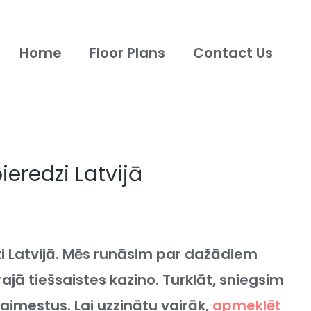
Home
Floor Plans
Contact Us
eredzi Latvijā
zi Latvijā. Mēs runāsim par dažādiem
ā tiešsaistes kazino. Turklāt, sniegsim
aimestus. Lai uzzinātu vairāk,
apmeklēt