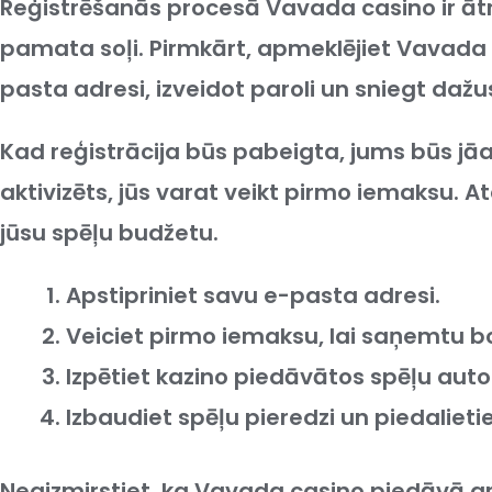
Reģistrēšanās procesā Vavada casino ir ātrs 
pamata soļi. Pirmkārt, apmeklējiet Vavada ka
pasta adresi, izveidot paroli un sniegt daž
Kad reģistrācija būs pabeigta, jums būs jāa
aktivizēts, jūs varat veikt pirmo iemaksu. A
jūsu spēļu budžetu.
Apstipriniet savu e-pasta adresi.
Veiciet pirmo iemaksu, lai saņemtu b
Izpētiet kazino piedāvātos spēļu aut
Izbaudiet spēļu pieredzi un piedalietie
Neaizmirstiet, ka Vavada casino piedāvā arī