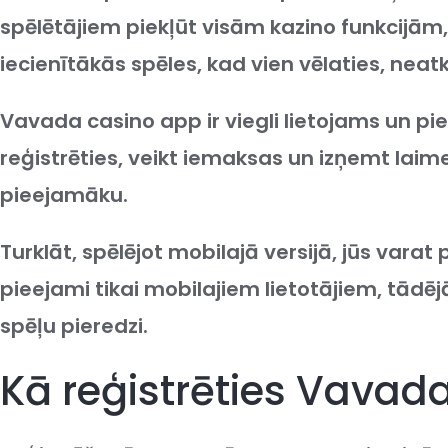
spēlētājiem piekļūt visām kazino funkcijām,
iecienītākās spēles, kad vien vēlaties, neat
Vavada casino app ir viegli lietojams un p
reģistrēties, veikt iemaksas un izņemt laim
pieejamāku.
Turklāt, spēlējot mobilajā versijā, jūs var
pieejami tikai mobilajiem lietotājiem, tādējā
spēļu pieredzi.
Kā reģistrēties Vava