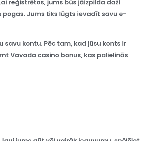
ai reģistrētos, jums būs jāizpilda daži
s pogas. Jums tiks lūgts ievadīt savu e-
u savu kontu. Pēc tam, kad jūsu konts ir
ņemt Vavada casino bonus, kas palielinās
ļauj jums gūt vēl vairāk ieguvumu, spēlējot