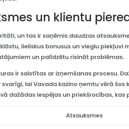
mes un klientu piered
aritāti, un tas ir saņēmis daudzas atsauksme
lāstu, lieliskus bonusus un vieglu piekļuvi mo
jautājumiem un palīdzētu risināt problēmas.
as ir saistītas ar izņemšanas procesu. Daži s
ir svarīgi, lai Vavada kazino ņemtu vērā š
ā dažādas iespējas un priekšrocības, kas p
Atsauksmes