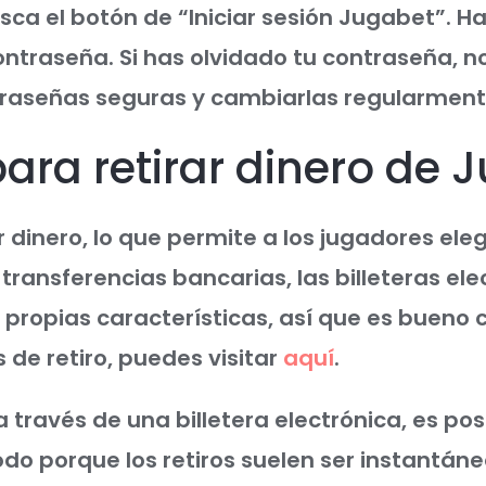
sca el botón de “Iniciar sesión Jugabet”. Ha
ntraseña. Si has olvidado tu contraseña, n
ntraseñas seguras y cambiarlas regularment
ara retirar dinero de 
dinero, lo que permite a los jugadores eleg
ansferencias bancarias, las billeteras elec
 propias características, así que es bueno 
de retiro, puedes visitar
aquí
.
 a través de una billetera electrónica, es p
 porque los retiros suelen ser instantáneos