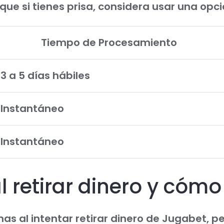
ue si tienes prisa, considera usar una opc
Tiempo de Procesamiento
3 a 5 días hábiles
Instantáneo
Instantáneo
retirar dinero y cómo
s al intentar retirar dinero de Jugabet, pe