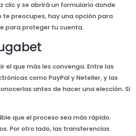
z clic y se abrirá un formulario donde
o te preocupes, hay una opción para
e para proteger tu cuenta.
Jugabet
ir el que más les convenga. Entre las
trónicas como PayPal y Neteller, y las
conocerlas antes de hacer una elección. Si
osible que el proceso sea más rápido.
. Por otro lado, las transferencias