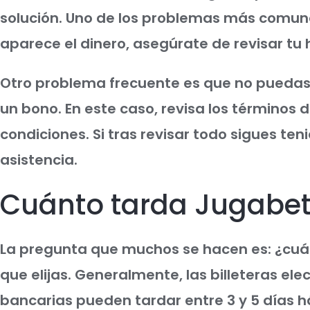
solución. Uno de los problemas más comunes
aparece el dinero, asegúrate de revisar tu 
Otro problema frecuente es que no puedas 
un bono. En este caso, revisa los términos
condiciones. Si tras revisar todo sigues te
asistencia.
Cuánto tarda Jugabet 
La pregunta que muchos se hacen es: ¿cuá
que elijas. Generalmente, las billeteras el
bancarias pueden tardar entre 3 y 5 días 