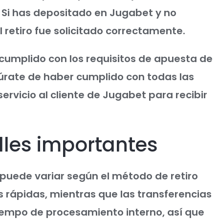
 Si has depositado en Jugabet y no
l retiro fue solicitado correctamente.
cumplido con los requisitos de apuesta de
gúrate de haber cumplido con todas las
ervicio al cliente de Jugabet para recibir
lles importantes
puede variar según el método de retiro
ás rápidas, mientras que las transferencias
tiempo de procesamiento interno, así que