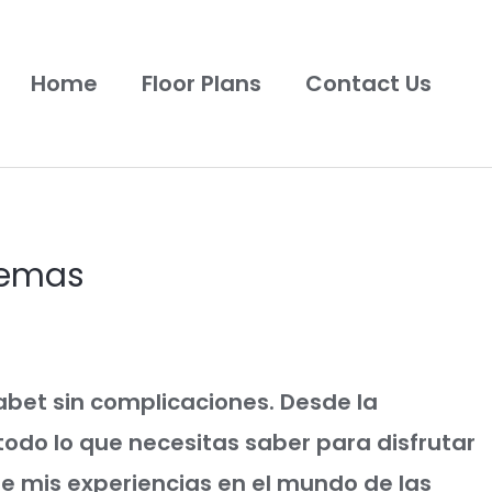
Home
Floor Plans
Contact Us
lemas
gabet sin complicaciones. Desde la
todo lo que necesitas saber para disfrutar
e mis experiencias en el mundo de las