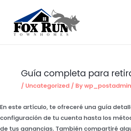
Skip
The
to
owner
content
of
this
website
Post
has
navigation
made
Guía completa para retir
a
/
Uncategorized
/ By
wp_postadmi
commitment
to
En este artículo, te ofreceré una guía det
accessibility
configuración de tu cuenta hasta los métod
and
de tus ganancias. También compartiré algu