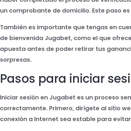
on
un comprobante de domicilio. Este paso es 
this
website.
También es importante que tengas en cuenta
This
de bienvenida Jugabet, como el que ofrece 2
site
apuesta antes de poder retirar tus gananci
uses
sorpresas.
the
Pasos para iniciar se
WP
ADA
Iniciar sesión en Jugabet es un proceso se
Compliance
correctamente. Primero, dirígete al sitio w
Check
conexión a Internet sea estable para evita
plugin