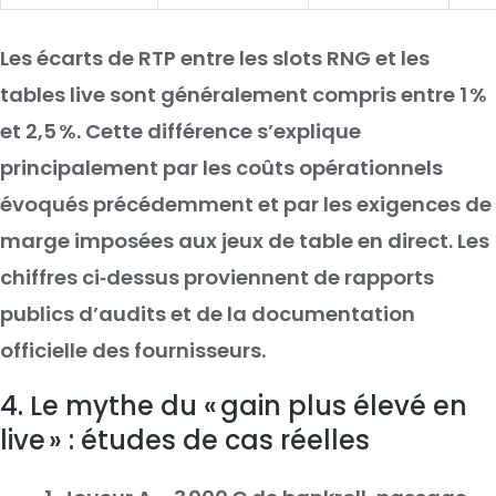
Les écarts de RTP entre les slots RNG et les
tables live sont généralement compris entre 1 %
et 2,5 %. Cette différence s’explique
principalement par les coûts opérationnels
évoqués précédemment et par les exigences de
marge imposées aux jeux de table en direct. Les
chiffres ci‑dessus proviennent de rapports
publics d’audits et de la documentation
officielle des fournisseurs.
4. Le mythe du « gain plus élevé en
live » : études de cas réelles