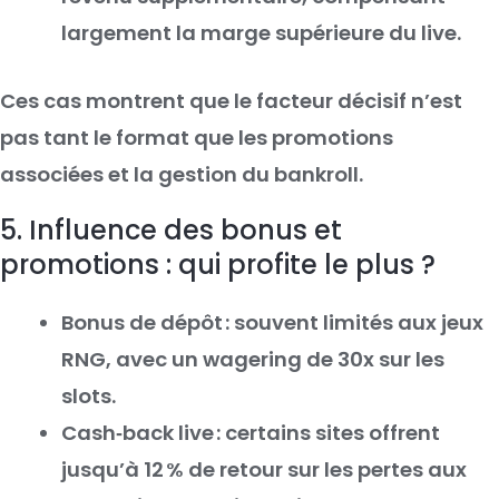
largement la marge supérieure du live.
Ces cas montrent que le facteur décisif n’est
pas tant le format que les promotions
associées et la gestion du bankroll.
5. Influence des bonus et
promotions : qui profite le plus ?
Bonus de dépôt
: souvent limités aux jeux
RNG, avec un wagering de 30x sur les
slots.
Cash‑back live
: certains sites offrent
jusqu’à 12 % de retour sur les pertes aux