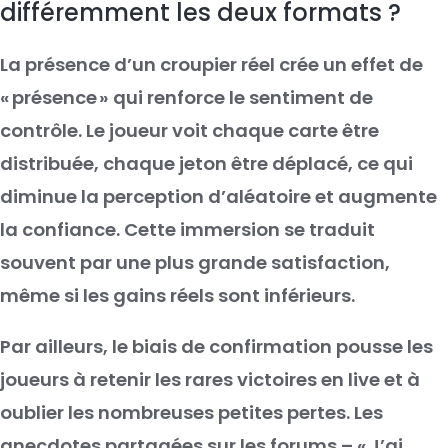
différemment les deux formats ?
La présence d’un croupier réel crée un effet de
« présence » qui renforce le sentiment de
contrôle. Le joueur voit chaque carte être
distribuée, chaque jeton être déplacé, ce qui
diminue la perception d’aléatoire et augmente
la confiance. Cette immersion se traduit
souvent par une plus grande satisfaction,
même si les gains réels sont inférieurs.
Par ailleurs, le biais de confirmation pousse les
joueurs à retenir les rares victoires en live et à
oublier les nombreuses petites pertes. Les
anecdotes partagées sur les forums – « J’ai