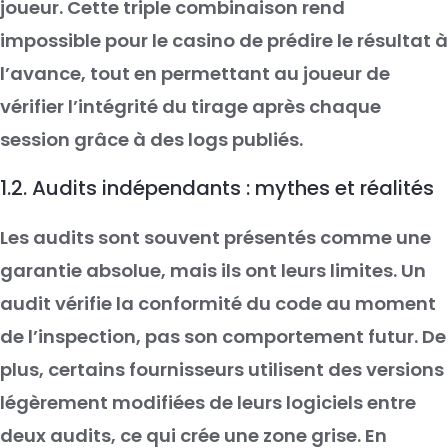
joueur. Cette triple combinaison rend
impossible pour le casino de prédire le résultat à
l’avance, tout en permettant au joueur de
vérifier l’intégrité du tirage après chaque
session grâce à des logs publiés.
1.2. Audits indépendants : mythes et réalités
Les audits sont souvent présentés comme une
garantie absolue, mais ils ont leurs limites. Un
audit vérifie la conformité du code au moment
de l’inspection, pas son comportement futur. De
plus, certains fournisseurs utilisent des versions
légèrement modifiées de leurs logiciels entre
deux audits, ce qui crée une zone grise. En