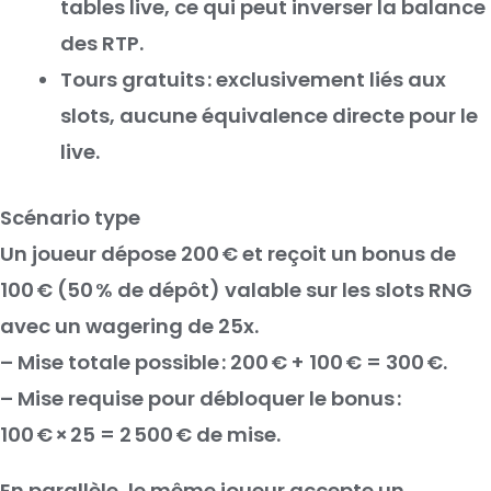
tables live, ce qui peut inverser la balance
des RTP.
Tours gratuits
: exclusivement liés aux
slots, aucune équivalence directe pour le
live.
Scénario type
Un joueur dépose 200 € et reçoit un bonus de
100 € (50 % de dépôt) valable sur les slots RNG
avec un wagering de 25x.
– Mise totale possible : 200 € + 100 € = 300 €.
– Mise requise pour débloquer le bonus :
100 € × 25 = 2 500 € de mise.
En parallèle, le même joueur accepte un