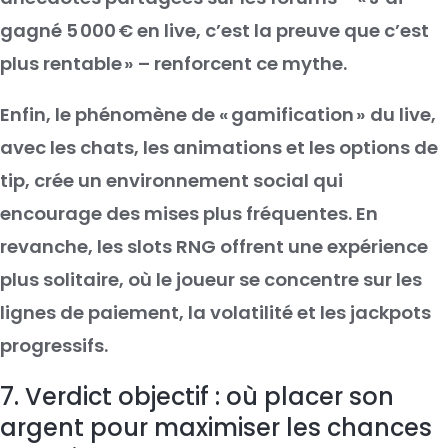
gagné 5 000 € en live, c’est la preuve que c’est
plus rentable » – renforcent ce mythe.
Enfin, le phénomène de « gamification » du live,
avec les chats, les animations et les options de
tip, crée un environnement social qui
encourage des mises plus fréquentes. En
revanche, les slots RNG offrent une expérience
plus solitaire, où le joueur se concentre sur les
lignes de paiement, la volatilité et les jackpots
progressifs.
7. Verdict objectif : où placer son
argent pour maximiser les chances