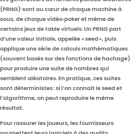
(PRNG) sont au cœur de chaque machine à
sous, de chaque vidéo‑poker et même de
certains jeux de table virtuels. Un PRNG part
d’une valeur initiale, appelée « seed », puis
applique une série de calculs mathématiques
(souvent basés sur des fonctions de hachage)
pour produire une suite de nombres qui
semblent aléatoires. En pratique, ces suites
sont déterministes : si l’on connaît le seed et
l’algorithme, on peut reproduire le même
résultat.
Pour rassurer les joueurs, les fournisseurs
soumettent leurs logiciels à des audits