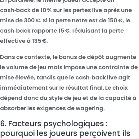
cash‑back de 10 % sur les pertes live après une
mise de 300 €. Si la perte nette est de 150 €, le
cash‑back rapporte 15 €, réduisant la perte
effective à 135 €.
Dans ce contexte, le bonus de dépôt augmente
le volume de jeu mais impose une contrainte de
mise élevée, tandis que le cash‑back live agit
immédiatement sur le résultat final. Le choix
dépend donc du style de jeu et de la capacité à
absorber les exigences de wagering.
6. Facteurs psychologiques :
pourquoi les joueurs perçoivent‑ils