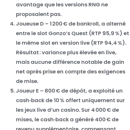
avantage que les versions RNG ne
proposaient pas.
Joueuse D
– 1 200 € de bankroll, a alterné
entre le slot Gonzo’s Quest (RTP 95,9 %) et
le même slot en version live (RTP 94,4 %).
Résultat : variance plus élevée en live,
mais aucune différence notable de gain
net après prise en compte des exigences
de mise.
Joueur E
– 800 € de dépôt, a exploité un
cash‑back de 10 % offert uniquement sur
les jeux live d’un casino. Sur 4 000 € de
mises, le cash‑back a généré 400 € de
revenu supplémentaire, compensant