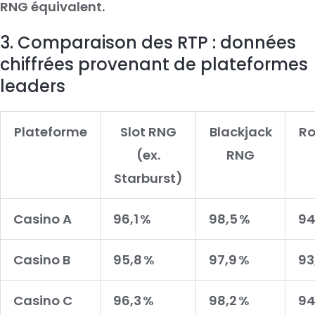
RNG équivalent.
3. Comparaison des RTP : données
chiffrées provenant de plateformes
leaders
Plateforme
Slot RNG
Blackjack
Ro
(ex.
RNG
Starburst)
Casino A
96,1 %
98,5 %
94
Casino B
95,8 %
97,9 %
93
Casino C
96,3 %
98,2 %
94