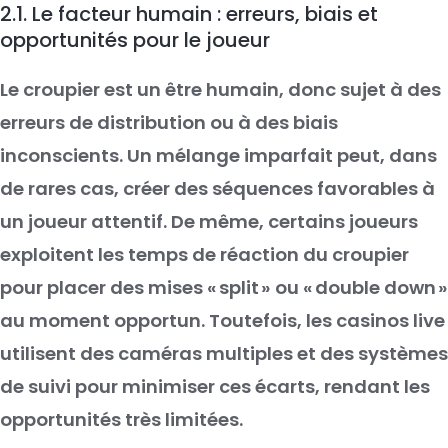
2.1. Le facteur humain : erreurs, biais et
opportunités pour le joueur
Le croupier est un être humain, donc sujet à des
erreurs de distribution ou à des biais
inconscients. Un mélange imparfait peut, dans
de rares cas, créer des séquences favorables à
un joueur attentif. De même, certains joueurs
exploitent les temps de réaction du croupier
pour placer des mises « split » ou « double down »
au moment opportun. Toutefois, les casinos live
utilisent des caméras multiples et des systèmes
de suivi pour minimiser ces écarts, rendant les
opportunités très limitées.