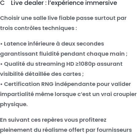
C Live dealer : l’expérience immersive
Choisir une salle live fiable passe surtout par
trois contrôles techniques :
• Latence inférieure à deux secondes
garantissant fluidité pendant chaque main ;
• Qualité du streaming HD ≥1080p assurant
visibilité détaillée des cartes ;
• Certification RNG indépendante pour valider
impartialité même lorsque c’est un vrai croupier
physique.
En suivant ces repères vous profiterez
pleinement du réalisme offert par fournisseurs