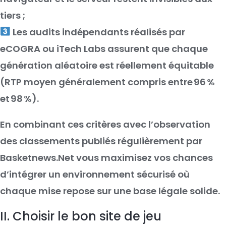
tiers ;
Les audits indépendants réalisés par
eCOGRA ou iTech Labs assurent que chaque
génération aléatoire est réellement équitable
(RTP moyen généralement compris entre 96 %
et 98 %).
En combinant ces critères avec l’observation
des classements publiés régulièrement par
Basketnews.Net vous maximisez vos chances
d’intégrer un environnement sécurisé où
chaque mise repose sur une base légale solide.
II. Choisir le bon site de jeu