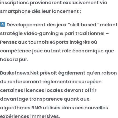
inscriptions proviendront exclusivement via
smartphone dès leur lancement ;
Développement des jeux “skill‑based” mêlant
stratégie vidéo‑gaming & pari traditionnel –
Pensez aux tournois eSports intégrés où
compétence joue autant rôle économique que
hasard pur.
Basketnews.Net prévoit également qu’en raison
du renforcement réglementaire européen
certaines licences locales devront offrir
davantage transparence quant aux
algorithmes RNG utilisés dans ces nouvelles
expériences immersives.