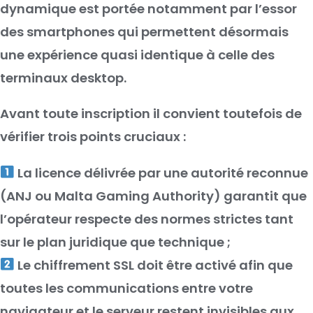
dynamique est portée notamment par l’essor
des smartphones qui permettent désormais
une expérience quasi identique à celle des
terminaux desktop.
Avant toute inscription il convient toutefois de
vérifier trois points cruciaux :
La licence délivrée par une autorité reconnue
(ANJ ou Malta Gaming Authority) garantit que
l’opérateur respecte des normes strictes tant
sur le plan juridique que technique ;
Le chiffrement SSL doit être activé afin que
toutes les communications entre votre
navigateur et le serveur restent invisibles aux