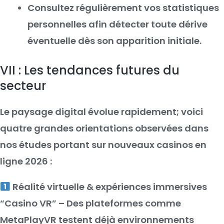
Consultez régulièrement vos statistiques
personnelles afin détecter toute dérive
éventuelle dès son apparition initiale.
VII : Les tendances futures du
secteur
Le paysage digital évolue rapidement; voici
quatre grandes orientations observées dans
nos études portant sur nouveaux casinos en
ligne 2026 :
Réalité virtuelle & expériences immersives
“Casino VR” – Des plateformes comme
MetaPlayVR testent déjà environnements