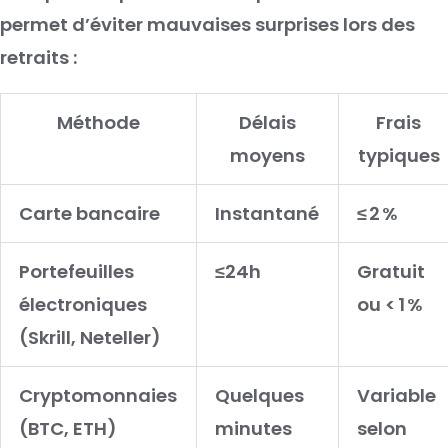
permet d’éviter mauvaises surprises lors des
retraits :
Méthode
Délais
Frais
moyens
typiques
Carte bancaire
Instantané
≤ 2 %
Portefeuilles
≤24h
Gratuit
électroniques
ou < 1 %
(Skrill, Neteller)
Cryptomonnaies
Quelques
Variable
(BTC, ETH)
minutes
selon