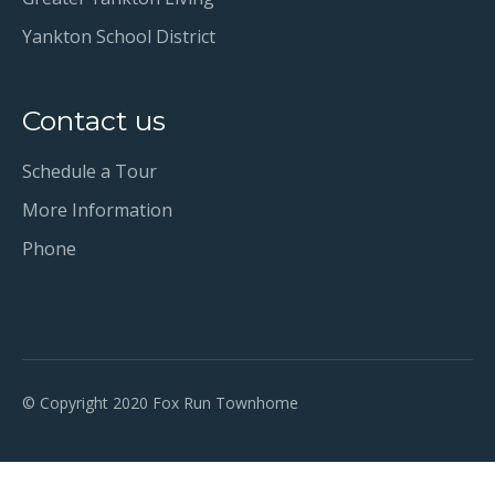
Yankton School District
Contact us
Schedule a Tour
More Information
Phone
© Copyright 2020 Fox Run Townhome