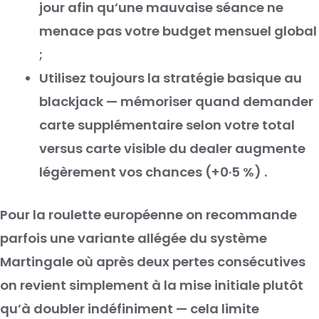
jour afin qu’une mauvaise séance ne
menace pas votre budget mensuel global
;
Utilisez toujours la stratégie basique au
blackjack — mémoriser quand demander
carte supplémentaire selon votre total
versus carte visible du dealer augmente
légèrement vos chances (+0·5 %) .
Pour la roulette européenne on recommande
parfois une variante allégée du système
Martingale où après deux pertes consécutives
on revient simplement à la mise initiale plutôt
qu’à doubler indéfiniment — cela limite