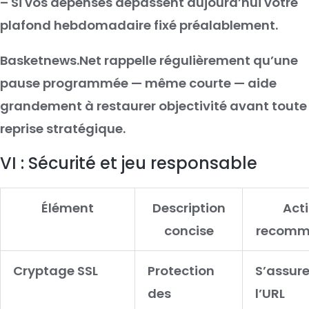
– Si vos dépenses dépassent aujourd’hui votre
plafond hebdomadaire fixé préalablement.
Basketnews.Net rappelle régulièrement qu’une
pause programmée — même courte — aide
grandement à restaurer objectivité avant toute
reprise stratégique.
VI : Sécurité et jeu responsable
Élément
Description
Act
concise
recomm
Cryptage SSL
Protection
S’assure
des
l’URL