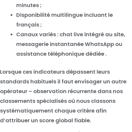
minutes ;
Disponibilité multilingue incluant le
français ;
Canaux variés : chat live intégré au site,
messagerie instantanée WhatsApp ou
assistance téléphonique dédiée .
Lorsque ces indicateurs dépassent leurs
standards habituels il faut envisager un autre
opérateur – observation récurrente dans nos
classements spécialisés où nous classons
systématiquement chaque critère afin
d’attribuer un score global fiable.