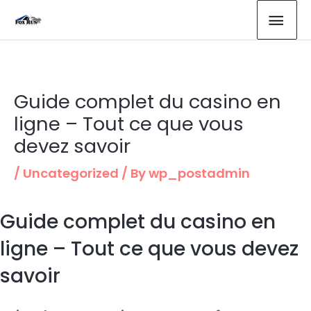
Skip
The
MAI
to
owner
MEN
Post
content
of
navigation
this
Guide complet du casino en
website
ligne – Tout ce que vous
has
devez savoir
made
a
/
Uncategorized
/ By
wp_postadmin
commitment
Guide complet du casino en
to
accessibility
ligne – Tout ce que vous devez
and
savoir
inclusion,
please