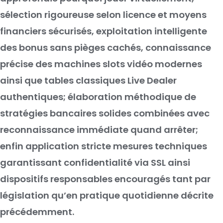
sélection rigoureuse selon licence et moyens
financiers sécurisés, exploitation intelligente
des bonus sans pièges cachés, connaissance
précise des machines slots vidéo modernes
ainsi que tables classiques Live Dealer
authentiques; élaboration méthodique de
stratégies bancaires solides combinées avec
reconnaissance immédiate quand arrêter;
enfin application stricte mesures techniques
garantissant confidentialité via SSL ainsi
dispositifs responsables encouragés tant par
législation qu’en pratique quotidienne décrite
précédemment.