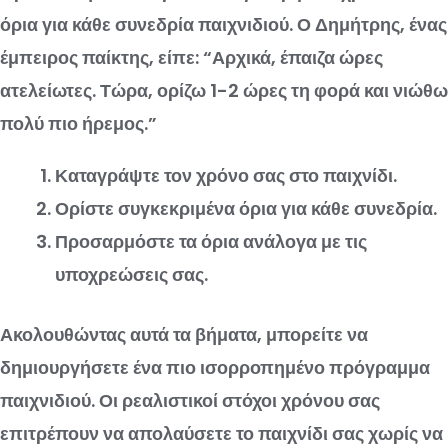
όρια για κάθε συνεδρία παιχνιδιού. Ο Δημήτρης, ένας
έμπειρος παίκτης, είπε: “Αρχικά, έπαιζα ώρες
ατελείωτες. Τώρα, ορίζω 1-2 ώρες τη φορά και νιώθω
πολύ πιο ήρεμος.”
Καταγράψτε τον χρόνο σας στο παιχνίδι.
Ορίστε συγκεκριμένα όρια για κάθε συνεδρία.
Προσαρμόστε τα όρια ανάλογα με τις
υποχρεώσεις σας.
Ακολουθώντας αυτά τα βήματα, μπορείτε να
δημιουργήσετε ένα πιο ισορροπημένο πρόγραμμα
παιχνιδιού. Οι ρεαλιστικοί στόχοι χρόνου σας
επιτρέπουν να απολαύσετε το παιχνίδι σας χωρίς να