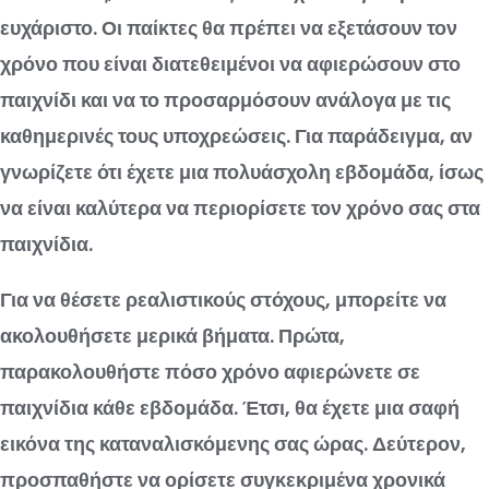
ευχάριστο. Οι παίκτες θα πρέπει να εξετάσουν τον
χρόνο που είναι διατεθειμένοι να αφιερώσουν στο
παιχνίδι και να το προσαρμόσουν ανάλογα με τις
καθημερινές τους υποχρεώσεις. Για παράδειγμα, αν
γνωρίζετε ότι έχετε μια πολυάσχολη εβδομάδα, ίσως
να είναι καλύτερα να περιορίσετε τον χρόνο σας στα
παιχνίδια.
Για να θέσετε ρεαλιστικούς στόχους, μπορείτε να
ακολουθήσετε μερικά βήματα. Πρώτα,
παρακολουθήστε πόσο χρόνο αφιερώνετε σε
παιχνίδια κάθε εβδομάδα. Έτσι, θα έχετε μια σαφή
εικόνα της καταναλισκόμενης σας ώρας. Δεύτερον,
προσπαθήστε να ορίσετε συγκεκριμένα χρονικά