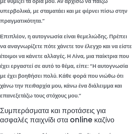
με θυμίζει τα όρια μου. Αν αρχίσω να παίζω
υπερβολικά, με σταματάει και με φέρνει πίσω στην
πραγματικότητα.”
Επιπλέον, η αυτογνωσία είναι θεμελιώδης. Πρέπει
να αναγνωρίζετε πότε χάνετε τον έλεγχο και να είστε
έτοιμοι να κάνετε αλλαγές. Η Λίνα, μια παίκτρια που
έχει εργαστεί σε αυτό το θέμα, είπε: “Η αυτογνωσία
με έχει βοηθήσει πολύ. Κάθε φορά που νιώθω ότι
χάνω την πειθαρχία μου, κάνω ένα διάλειμμα και
επανεξετάζω τους στόχους μου.”
Συμπεράσματα και προτάσεις για
ασφαλές παιχνίδι στα online καζίνο