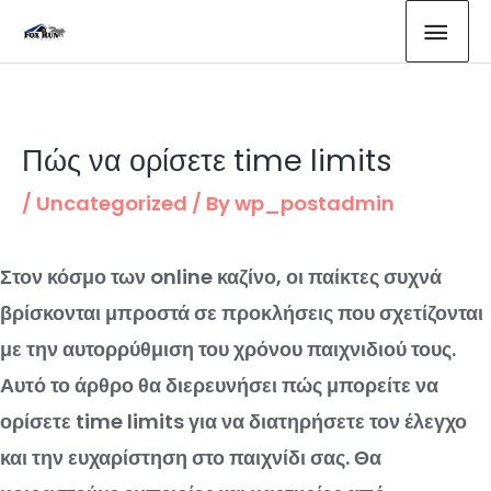
Skip
The
MAI
to
owner
MEN
Post
content
of
navigation
this
Πώς να ορίσετε time limits
website
has
/
Uncategorized
/ By
wp_postadmin
made
a
Στον κόσμο των online καζίνο, οι παίκτες συχνά
commitment
βρίσκονται μπροστά σε προκλήσεις που σχετίζονται
to
με την αυτορρύθμιση του χρόνου παιχνιδιού τους.
accessibility
Αυτό το άρθρο θα διερευνήσει πώς μπορείτε να
and
ορίσετε time limits για να διατηρήσετε τον έλεγχο
inclusion,
και την ευχαρίστηση στο παιχνίδι σας. Θα
please