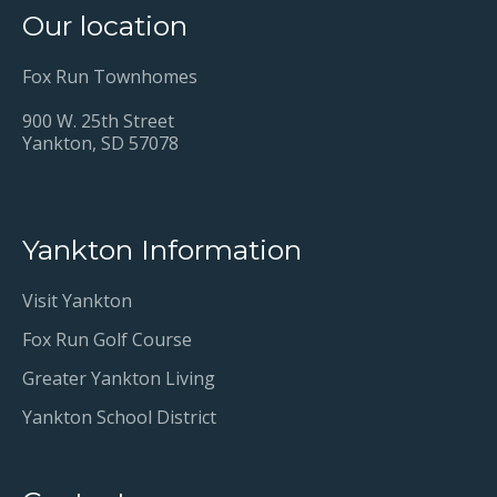
Our location
Fox Run Townhomes
900 W. 25th Street
Yankton, SD 57078
Yankton Information
Visit Yankton
Fox Run Golf Course
Greater Yankton Living
Yankton School District