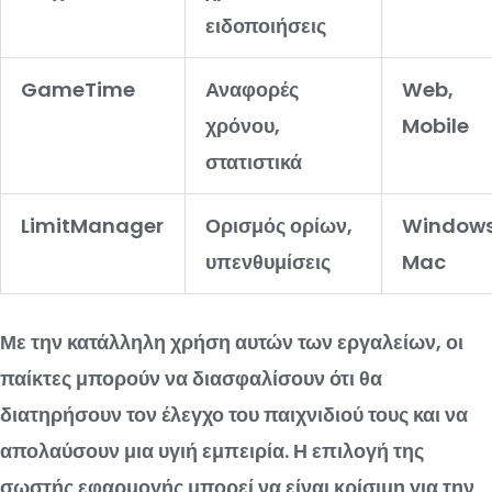
ειδοποιήσεις
GameTime
Αναφορές
Web,
χρόνου,
Mobile
στατιστικά
LimitManager
Ορισμός ορίων,
Windows
υπενθυμίσεις
Mac
Με την κατάλληλη χρήση αυτών των εργαλείων, οι
παίκτες μπορούν να διασφαλίσουν ότι θα
διατηρήσουν τον έλεγχο του παιχνιδιού τους και να
απολαύσουν μια υγιή εμπειρία. Η επιλογή της
σωστής εφαρμογής μπορεί να είναι κρίσιμη για την