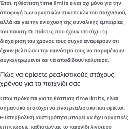
Έτσι, η θέσπιση time limits είναι όχι μόνο για την
αποφυγή των αρνητικών συνεπειών του παιχνιδιού,
αλλά και για την ενίσχυση της συνολικής εμπειρίας
του παίκτη. Οι παίκτες που έχουν επιτύχει τη
διαχείριση του χρόνου τους συχνά αναφέρουν ότι
έχουν βελτιώσει την ικανότητά τους να παραμένουν
συγκεντρωμένοι και να αποδίδουν καλύτερα.
Πώς να ορίσετε ρεαλιστικούς στόχους
χρόνου για το παιχνίδι σας
Όταν πρόκειται για τη θέσπιση time limits, είναι
σημαντικό οι στόχοι να είναι ρεαλιστικοί και εφικτοί.
Η υπερβολική αυστηρότητα μπορεί να έχει αρνητικές
επιπτώσεις, καθιστώντας το παιχνίδι λιγότερο