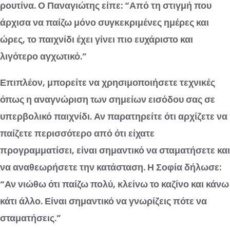
ρουτίνα. Ο Παναγιώτης είπε: “Από τη στιγμή που
άρχισα να παίζω μόνο συγκεκριμένες ημέρες και
ώρες, το παιχνίδι έχει γίνει πιο ευχάριστο και
λιγότερο αγχωτικό.”
Επιπλέον, μπορείτε να χρησιμοποιήσετε τεχνικές
όπως η αναγνώριση των σημείων εισόδου σας σε
υπερβολικό παιχνίδι. Αν παρατηρείτε ότι αρχίζετε να
παίζετε περισσότερο από ότι είχατε
προγραμματίσει, είναι σημαντικό να σταματήσετε και
να αναθεωρήσετε την κατάσταση. Η Σοφία δήλωσε:
“Αν νιώθω ότι παίζω πολύ, κλείνω το καζίνο και κάνω
κάτι άλλο. Είναι σημαντικό να γνωρίζεις πότε να
σταματήσεις.”