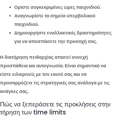
Ορίστε συγκεκριμένες ώρες παιχνιδιού.
Αναγνωρίστε τα σημεία υπερβολικού
παιχνιδιού.
Δημιουργήστε εναλλακτικές δραστηριότητες
για να αποσπάσετε την προσοχή σας.
Η διατήρηση πειθαρχίας απαιτεί συνεχή
προσπάθεια και αυτογνωσία. Είναι σημαντικό να
είστε ειλικρινείς με τον εαυτό σας και να
προσαρμόζετε τις στρατηγικές σας ανάλογα με τις
ανάγκες σας.
Πώς να ξεπεράσετε τις προκλήσεις στην
τήρηση των time limits