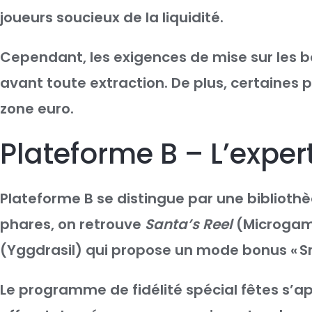
joueurs soucieux de la liquidité.
Cependant, les exigences de mise sur les bo
avant toute extraction. De plus, certaines p
zone euro.
Plateforme B – L’expert
Plateforme B se distingue par une bibliothèq
phares, on retrouve
Santa’s Reel
(Microgami
(Yggdrasil) qui propose un mode bonus « Sn
Le programme de fidélité spécial fêtes s’ap