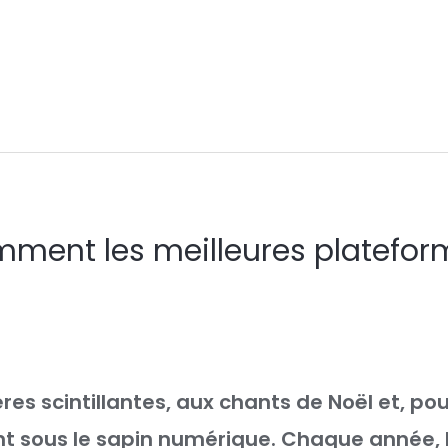
omment les meilleures platefor
n
res scintillantes, aux chants de Noël et, po
nt sous le sapin numérique. Chaque année, l