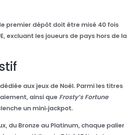
le premier dépôt doit être misé 40 fois
E, excluant les joueurs de pays hors de la
tif
dédiée aux jeux de Noël. Parmi les titres
paiement, ainsi que
Frosty’s Fortune
lenche un mini‑jackpot.
aux, du Bronze au Platinum, chaque palier