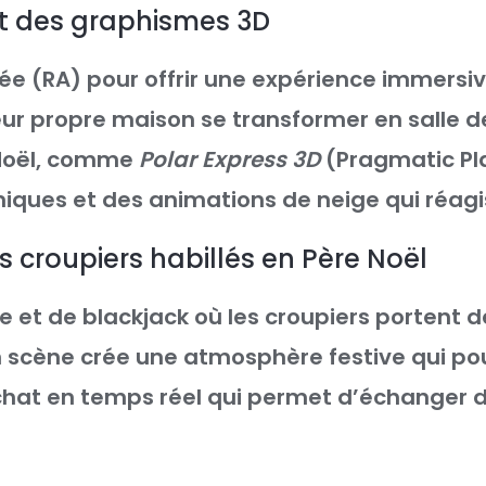
 et des graphismes 3D
ée (RA) pour offrir une expérience immersiv
eur propre maison se transformer en salle de 
 Noël, comme
Polar Express 3D
(Pragmatic Pla
miques et des animations de neige qui réagi
s croupiers habillés en Père Noël
te et de blackjack où les croupiers portent
 scène crée une atmosphère festive qui pou
 chat en temps réel qui permet d’échanger 