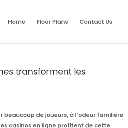
Home
Floor Plans
Contact Us
mes transforment les
ur beaucoup de joueurs, à l’odeur familière
es casinos en ligne profitent de cette