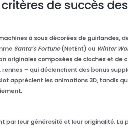
s critères de succès de
 machines à sous décorées de guirlandes, d
comme
Santa’s Fortune
(NetEnt) ou
Winter Wo
on originales composées de cloches et de c
rennes – qui déclenchent des bonus suppl
 slot apprécient les animations 3D, tandis q
aiement.
 par leur générosité et leur originalité. La 