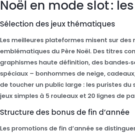
Noël en mode slot : le
on
this
Sélection des jeux thématiques
website.
This
Les meilleures plateformes misent sur des
site
emblématiques du Père Noël. Des titres 
uses
graphismes haute définition, des bandes‑s
the
spéciaux – bonhommes de neige, cadeaux, 
WP
de toucher un public large : les puristes du
ADA
jeux simples à 5 rouleaux et 20 lignes de p
Compliance
Structure des bonus de fin d’année
Check
plugin
Les promotions de fin d’année se distinguent