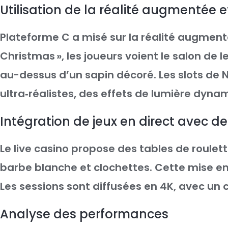
Utilisation de la réalité augmentée
Plateforme C a misé sur la réalité augment
Christmas », les joueurs voient le salon de l
au-dessus d’un sapin décoré. Les slots de
ultra‑réalistes, des effets de lumière dyna
Intégration de jeux en direct avec de
Le live casino propose des tables de roulet
barbe blanche et clochettes. Cette mise en
Les sessions sont diffusées en 4K, avec un
Analyse des performances