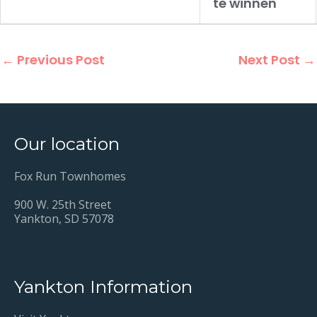
te winnen
←
Previous Post
Next Post
→
Our location
Fox Run Townhomes
900 W. 25th Street
Yankton, SD 57078
Yankton Information