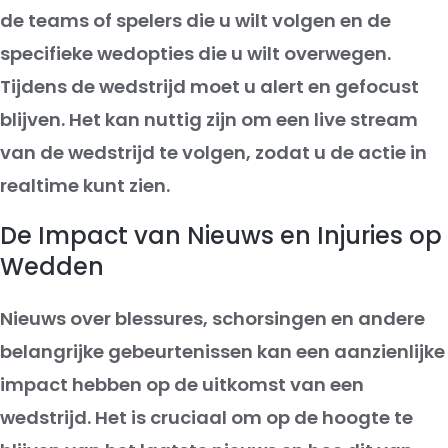
de teams of spelers die u wilt volgen en de
specifieke wedopties die u wilt overwegen.
Tijdens de wedstrijd moet u alert en gefocust
blijven. Het kan nuttig zijn om een live stream
van de wedstrijd te volgen, zodat u de actie in
realtime kunt zien.
De Impact van Nieuws en Injuries op
Wedden
Nieuws over blessures, schorsingen en andere
belangrijke gebeurtenissen kan een aanzienlijke
impact hebben op de uitkomst van een
wedstrijd. Het is cruciaal om op de hoogte te