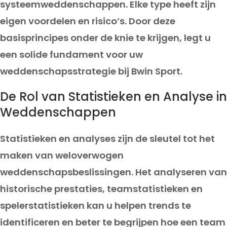
systeemweddenschappen. Elke type heeft zijn
eigen voordelen en risico’s. Door deze
basisprincipes onder de knie te krijgen, legt u
een solide fundament voor uw
weddenschapsstrategie bij Bwin Sport.
De Rol van Statistieken en Analyse in
Weddenschappen
Statistieken en analyses zijn de sleutel tot het
maken van weloverwogen
weddenschapsbeslissingen. Het analyseren van
historische prestaties, teamstatistieken en
spelerstatistieken kan u helpen trends te
identificeren en beter te begrijpen hoe een team