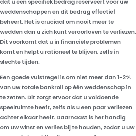
dat u een specifiek bedrag reserveert voor uw
weddenschappen en dit bedrag effectief
beheert. Het is cruciaal om nooit meer te
wedden dan u zich kunt veroorloven te verliezen.
Dit voorkomt dat u in financiële problemen
komt en helpt u rationeel te blijven, zelfs in
slechte tijden.
Een goede vuistregel is om niet meer dan 1-2%
van uw totale bankroll op één weddenschap in
te zetten. Dit zorgt ervoor dat u voldoende
speelruimte heeft, zelfs als u een paar verliezen
achter elkaar heeft. Daarnaast is het handig
om uw winst en verlies bij te houden, zodat u uw