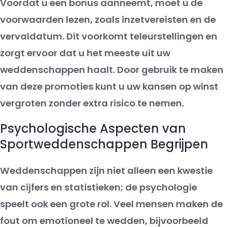
Voordat u een bonus aanneemt, moet u de
voorwaarden lezen, zoals inzetvereisten en de
vervaldatum. Dit voorkomt teleurstellingen en
zorgt ervoor dat u het meeste uit uw
weddenschappen haalt. Door gebruik te maken
van deze promoties kunt u uw kansen op winst
vergroten zonder extra risico te nemen.
Psychologische Aspecten van
Sportweddenschappen Begrijpen
Weddenschappen zijn niet alleen een kwestie
van cijfers en statistieken; de psychologie
speelt ook een grote rol. Veel mensen maken de
fout om emotioneel te wedden, bijvoorbeeld