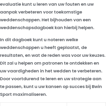
evaluatie kunt u leren van uw fouten en uw
aanpak verbeteren voor toekomstige
weddenschappen. Het bijhouden van een
weddenschapsdagboek kan hierbij helpen.
In dit dagboek kunt u noteren welke
weddenschappen u heeft geplaatst, de
resultaten, en wat de reden was voor uw keuzes.
Dit zal u helpen om patronen te ontdekken en
uw vaardigheden in het wedden te verbeteren.
Door voortdurend te leren en uw strategie aan
te passen, kunt u uw kansen op succes bij Bwin
Sport maximaliseren.