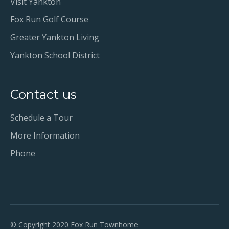
Visit Yankton
Fox Run Golf Course
Greater Yankton Living
Yankton School District
Contact us
Schedule a Tour
More Information
Phone
© Copyright 2020 Fox Run Townhome