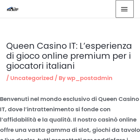
Skip
The
MAI
to
owner
MEN
Post
content
of
navigation
this
Queen Casino IT: L’esperienza
website
di gioco online premium per i
has
giocatori italiani
made
a
/
Uncategorized
/ By
wp_postadmin
commitment
to
Benvenuti nel mondo esclusivo di Queen Casino
accessibility
IT, dove l’intrattenimento si fonde con
and
l’affidabilità e la qualità. Il nostro casinò online
inclusion,
offre una vasta gamma di slot, giochi da tavolo
please