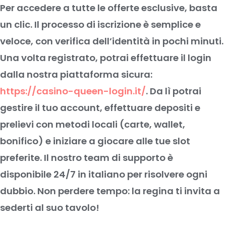
This
Per accedere a tutte le offerte esclusive, basta
site
un clic. Il processo di iscrizione è semplice e
uses
veloce, con verifica dell’identità in pochi minuti.
the
Una volta registrato, potrai effettuare il login
WP
dalla nostra piattaforma sicura:
ADA
https://casino-queen-login.it/
. Da lì potrai
Compliance
gestire il tuo account, effettuare depositi e
Check
prelievi con metodi locali (carte, wallet,
plugin
bonifico) e iniziare a giocare alle tue slot
to
preferite. Il nostro team di supporto è
enhance
disponibile 24/7 in italiano per risolvere ogni
accessibility.
dubbio. Non perdere tempo: la regina ti invita a
sederti al suo tavolo!