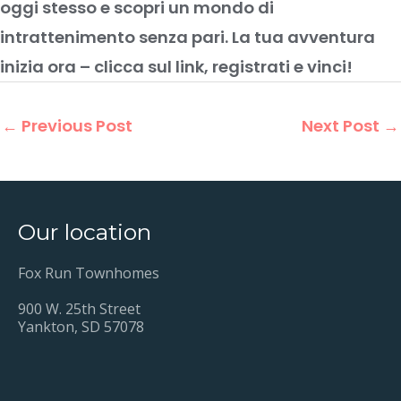
oggi stesso e scopri un mondo di
intrattenimento senza pari. La tua avventura
inizia ora – clicca sul link, registrati e vinci!
←
Previous Post
Next Post
→
Our location
Fox Run Townhomes
900 W. 25th Street
Yankton, SD 57078