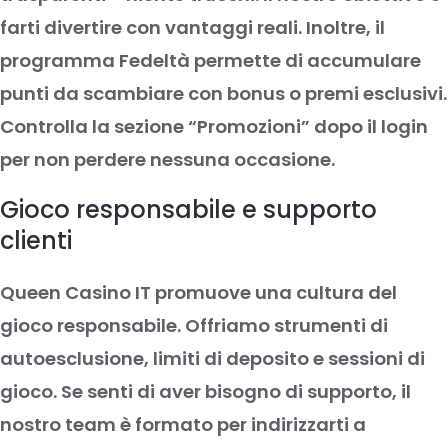
farti divertire con vantaggi reali. Inoltre, il
programma Fedeltà permette di accumulare
punti da scambiare con bonus o premi esclusivi.
Controlla la sezione “Promozioni” dopo il login
per non perdere nessuna occasione.
Gioco responsabile e supporto
clienti
Queen Casino IT promuove una cultura del
gioco responsabile. Offriamo strumenti di
autoesclusione, limiti di deposito e sessioni di
gioco. Se senti di aver bisogno di supporto, il
nostro team è formato per indirizzarti a